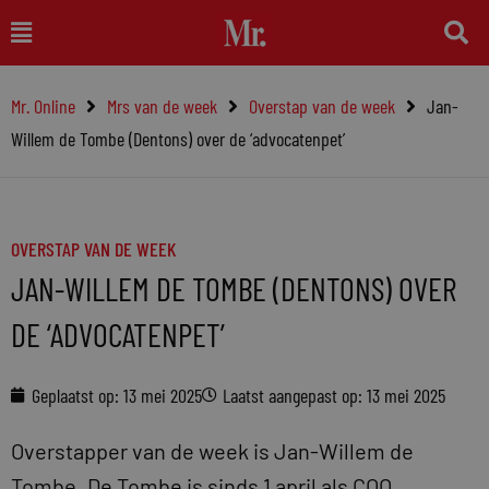
Ga
Main
naar
Menu
de
Mr. Online
Mrs van de week
Overstap van de week
Jan-
inhoud
Willem de Tombe (Dentons) over de ‘advocatenpet’
OVERSTAP VAN DE WEEK
JAN-WILLEM DE TOMBE (DENTONS) OVER
DE ‘ADVOCATENPET’
Geplaatst op:
13 mei 2025
Laatst aangepast op: 13 mei 2025
Overstapper van de week is Jan-Willem de
Tombe. De Tombe is sinds 1 april als COO