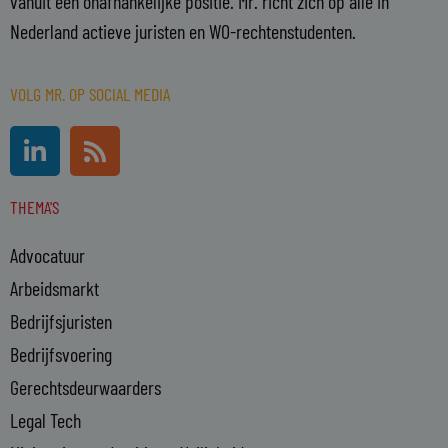
vanuit een onafhankelijke positie. Mr. richt zich op alle in
Nederland actieve juristen en WO-rechtenstudenten.
VOLG MR. OP SOCIAL MEDIA
L
R
i
s
n
s
THEMA'S
k
e
Advocatuur
d
i
Arbeidsmarkt
n
Bedrijfsjuristen
-
Bedrijfsvoering
i
n
Gerechtsdeurwaarders
Legal Tech