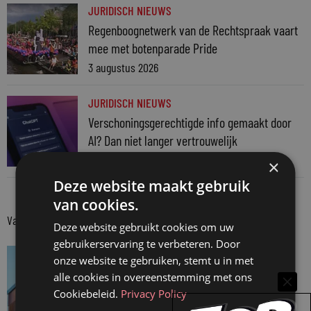
JURIDISCH NIEUWS
Regenboognetwerk van de Rechtspraak vaart
mee met botenparade Pride
3 augustus 2026
JURIDISCH NIEUWS
Verschoningsgerechtigde info gemaakt door
AI? Dan niet langer vertrouwelijk
31 juli 2026
×
Deze website maakt gebruik
van cookies.
Van onze kennispartners
Deze website gebruikt cookies om uw
gebruikerservaring te verbeteren. Door
VAN ONZE KENNISPARTNERS
onze website te gebruiken, stemt u in met
Van praktijk naar bewijs: hoe onderbouw je
alle cookies in overeenstemming met ons
keuzes tijdens een Wwft-audit?
Cookiebeleid.
Privacy Policy
7 augustus 2026