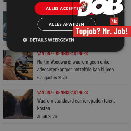
ALLES ACCEPTEREN
VAN ONZE KENNISPARTNERS
Werkdruk zegt meer dan urennormen
ALLES AFWIJZEN
7 augustus 2026
DETAILS WEERGEVEN
VAN ONZE KENNISPARTNERS
Martin Woodward: waarom geen enkel
advocatenkantoor hetzelfde kan blijven
4 augustus 2026
VAN ONZE KENNISPARTNERS
Waarom standaard carrièrepaden talent
kosten
31 juli 2026