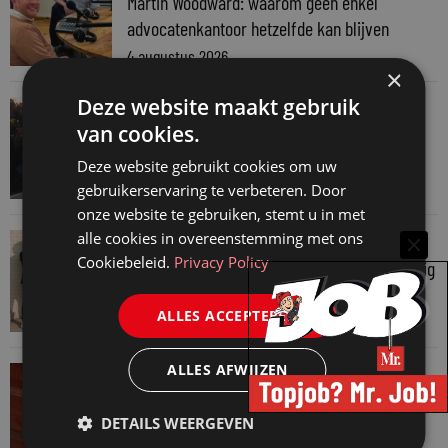
Martin Woodward: waarom geen enkel
advocatenkantoor hetzelfde kan blijven
4 augustus 2026
×
Deze website maakt gebruik
VAN ONZE KENNISPARTNERS
van cookies.
Waarom standaard carrièrepaden talent
kosten
Deze website gebruikt cookies om uw
31 juli 2026
gebruikerservaring te verbeteren. Door
onze website te gebruiken, stemt u in met
alle cookies in overeenstemming met ons
VAN ONZE KENNISPARTNERS
Cookiebeleid.
Privacy Policy
Je hebt maar 1% van je jaarlijkse omzet nodig
30 juli 2026
ALLES ACCEPTEREN
ALLES AFWIJZEN
VAN ONZE KENNISPARTNERS
Een HR-brief is meer dan een juridisch
DETAILS WEERGEVEN
document