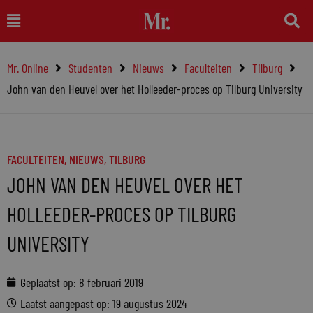
Ga
Main
naar
Menu
de
Mr. Online
Studenten
Nieuws
Faculteiten
Tilburg
inhoud
John van den Heuvel over het Holleeder-proces op Tilburg University
FACULTEITEN
,
NIEUWS
,
TILBURG
JOHN VAN DEN HEUVEL OVER HET
HOLLEEDER-PROCES OP TILBURG
UNIVERSITY
Geplaatst op:
8 februari 2019
Laatst aangepast op: 19 augustus 2024