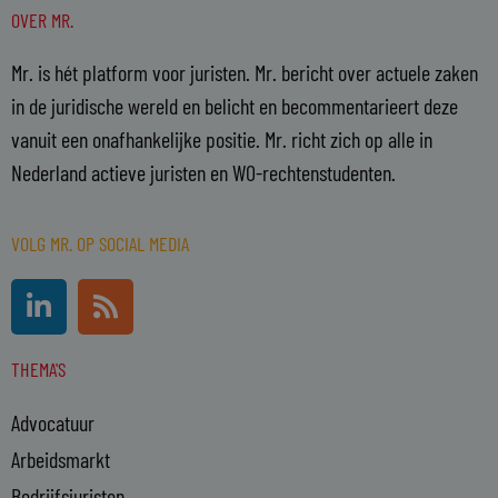
OVER MR.
Mr. is hét platform voor juristen. Mr. bericht over actuele zaken
in de juridische wereld en belicht en becommentarieert deze
vanuit een onafhankelijke positie. Mr. richt zich op alle in
Nederland actieve juristen en WO-rechtenstudenten.
VOLG MR. OP SOCIAL MEDIA
L
R
i
s
n
s
THEMA'S
k
e
Advocatuur
d
i
Arbeidsmarkt
n
Bedrijfsjuristen