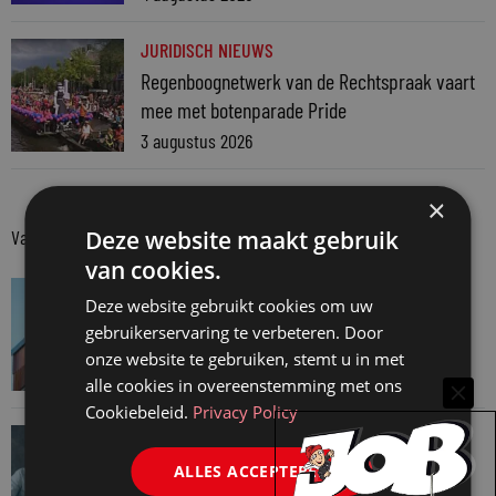
JURIDISCH NIEUWS
Regenboognetwerk van de Rechtspraak vaart
mee met botenparade Pride
3 augustus 2026
×
Deze website maakt gebruik
Van onze kennispartners
van cookies.
VAN ONZE KENNISPARTNERS
Deze website gebruikt cookies om uw
Van praktijk naar bewijs: hoe onderbouw je
gebruikerservaring te verbeteren. Door
keuzes tijdens een Wwft-audit?
onze website te gebruiken, stemt u in met
7 augustus 2026
alle cookies in overeenstemming met ons
Cookiebeleid.
Privacy Policy
VAN ONZE KENNISPARTNERS
Werkdruk zegt meer dan urennormen
ALLES ACCEPTEREN