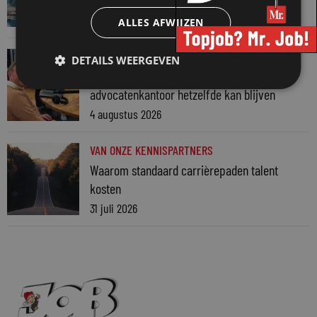
7 augustus 2026
ALLES AFWIJZEN
VAN ONZE KENNISPARTNERS
DETAILS WEERGEVEN
Martin Woodward: waarom geen enkel
advocatenkantoor hetzelfde kan blijven
4 augustus 2026
VAN ONZE KENNISPARTNERS
Waarom standaard carrièrepaden talent
kosten
31 juli 2026