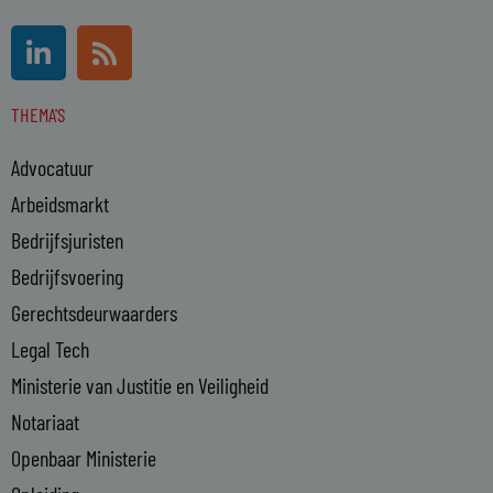
L
R
i
s
n
s
THEMA'S
k
e
Advocatuur
d
i
Arbeidsmarkt
n
Bedrijfsjuristen
-
Bedrijfsvoering
i
n
Gerechtsdeurwaarders
Legal Tech
Ministerie van Justitie en Veiligheid
Notariaat
Openbaar Ministerie