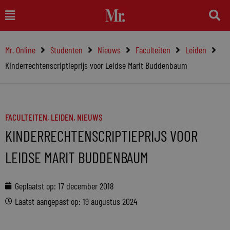
Ga
Main
naar
Menu
de
Mr. Online
Studenten
Nieuws
Faculteiten
Leiden
inhoud
Kinderrechtenscriptieprijs voor Leidse Marit Buddenbaum
FACULTEITEN
,
LEIDEN
,
NIEUWS
KINDERRECHTENSCRIPTIEPRIJS VOOR
LEIDSE MARIT BUDDENBAUM
Geplaatst op:
17 december 2018
Laatst aangepast op: 19 augustus 2024