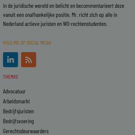
in de juridische wereld en belicht en becommentarieert deze
vanuit een onafhankelijke positie. Mr. richt zich op alle in
Nederland actieve juristen en WO-rechtenstudenten.
VOLG MR. OP SOCIAL MEDIA
L
R
i
s
n
s
THEMA'S
k
e
Advocatuur
d
i
Arbeidsmarkt
n
Bedrijfsjuristen
-
Bedrijfsvoering
i
n
Gerechtsdeurwaarders