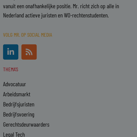
vanuit een onafhankelijke positie. Mr. richt zich op alle in
Nederland actieve juristen en WO-rechtenstudenten.
VOLG MR. OP SOCIAL MEDIA
L
R
i
s
n
s
THEMA'S
k
e
Advocatuur
d
i
Arbeidsmarkt
n
Bedrijfsjuristen
-
Bedrijfsvoering
i
n
Gerechtsdeurwaarders
Legal Tech