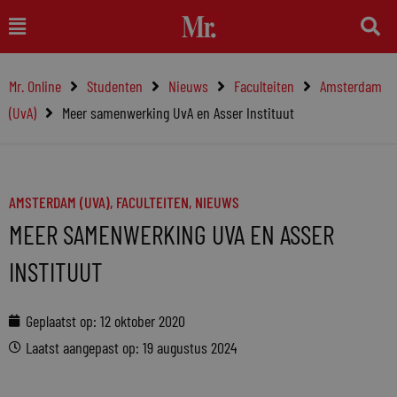
Ga
Main
naar
Menu
de
Mr. Online
Studenten
Nieuws
Faculteiten
Amsterdam
inhoud
(UvA)
Meer samenwerking UvA en Asser Instituut
AMSTERDAM (UVA)
,
FACULTEITEN
,
NIEUWS
MEER SAMENWERKING UVA EN ASSER
INSTITUUT
Geplaatst op:
12 oktober 2020
Laatst aangepast op: 19 augustus 2024