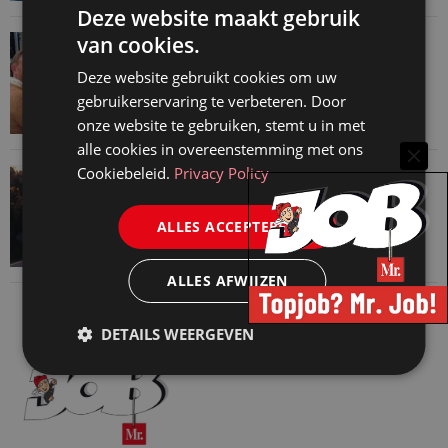
Deze website maakt gebruik
van cookies.
VAN ONZE KENNISPARTNERS
Martin Woodward: waarom geen enkel
Deze website gebruikt cookies om uw
advocatenkantoor hetzelfde kan blijven
gebruikerservaring te verbeteren. Door
4 augustus 2026
onze website te gebruiken, stemt u in met
alle cookies in overeenstemming met ons
Cookiebeleid.
Privacy Policy
VAN ONZE KENNISPARTNERS
Waarom standaard carrièrepaden talent
ALLES ACCEPTEREN
kosten
31 juli 2026
ALLES AFWIJZEN
DETAILS WEERGEVEN