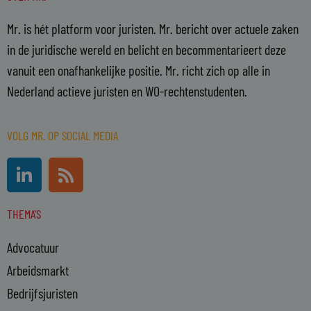
Mr. is hét platform voor juristen. Mr. bericht over actuele zaken
in de juridische wereld en belicht en becommentarieert deze
vanuit een onafhankelijke positie. Mr. richt zich op alle in
Nederland actieve juristen en WO-rechtenstudenten.
VOLG MR. OP SOCIAL MEDIA
L
R
i
s
n
s
THEMA'S
k
e
Advocatuur
d
i
Arbeidsmarkt
n
Bedrijfsjuristen
-