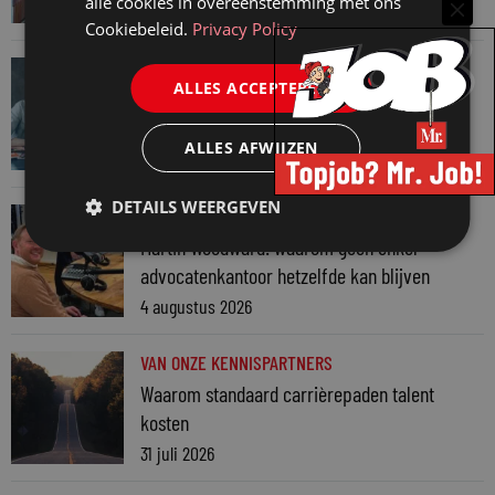
alle cookies in overeenstemming met ons
7 augustus 2026
Cookiebeleid.
Privacy Policy
VAN ONZE KENNISPARTNERS
ALLES ACCEPTEREN
Werkdruk zegt meer dan urennormen
7 augustus 2026
ALLES AFWIJZEN
DETAILS WEERGEVEN
VAN ONZE KENNISPARTNERS
Martin Woodward: waarom geen enkel
advocatenkantoor hetzelfde kan blijven
4 augustus 2026
VAN ONZE KENNISPARTNERS
Waarom standaard carrièrepaden talent
kosten
31 juli 2026