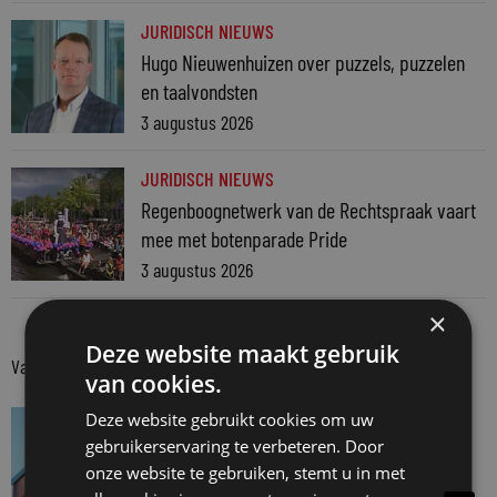
JURIDISCH NIEUWS
Hugo Nieuwenhuizen over puzzels, puzzelen
en taalvondsten
3 augustus 2026
JURIDISCH NIEUWS
Regenboognetwerk van de Rechtspraak vaart
mee met botenparade Pride
3 augustus 2026
×
Deze website maakt gebruik
Van onze kennispartners
van cookies.
VAN ONZE KENNISPARTNERS
Deze website gebruikt cookies om uw
gebruikerservaring te verbeteren. Door
Van praktijk naar bewijs: hoe onderbouw je
onze website te gebruiken, stemt u in met
keuzes tijdens een Wwft-audit?