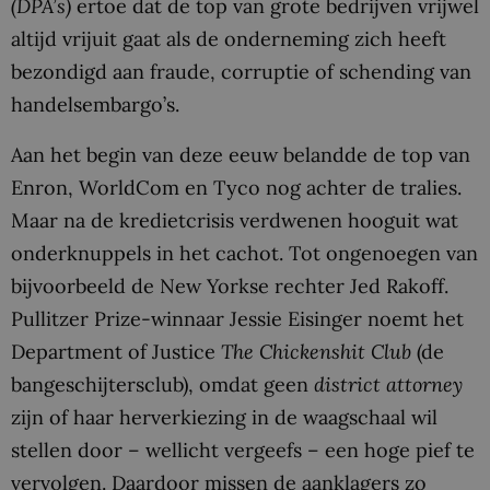
(DPA’s)
ertoe dat de top van grote bedrijven vrijwel
altijd vrijuit gaat als de onderneming zich heeft
bezondigd aan fraude, corruptie of schending van
handelsembargo’s.
Aan het begin van deze eeuw belandde de top van
Enron, WorldCom en Tyco nog achter de tralies.
Maar na de kredietcrisis verdwenen hooguit wat
onderknuppels in het cachot. Tot ongenoegen van
bijvoorbeeld de New Yorkse rechter Jed Rakoff.
Pullitzer Prize-winnaar Jessie Eisinger noemt het
Department of Justice
The Chickenshit Club
(de
bangeschijtersclub), omdat geen
district attorney
zijn of haar herverkiezing in de waagschaal wil
stellen door – wellicht vergeefs – een hoge pief te
vervolgen. Daardoor missen de aanklagers zo