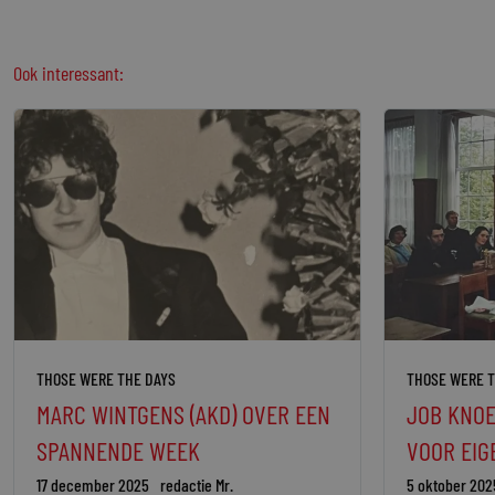
Ook interessant:
THOSE WERE THE DAYS
THOSE WERE T
MARC WINTGENS (AKD) OVER EEN
JOB KNOE
SPANNENDE WEEK
VOOR EIG
17 december 2025
redactie Mr.
5 oktober 202