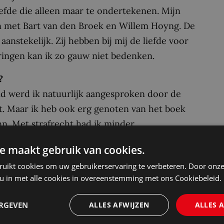
oefde die alleen maar te ondertekenen. Mijn
ken met Bart van den Broek en Willem Hoyng. De
nstekelijk. Zij hebben bij mij de liefde voor
ingen kan ik zo gauw niet bedenken.
?
eid werd ik natuurlijk aangesproken door de
. Maar ik heb ook erg genoten van het boek
n. Met strafrecht had ik minder.
eranderen?
e maakt gebruik van cookies.
ngs- of insolventierecht opgaan, zouden
ruikt cookies om uw gebruikerservaring te verbeteren. Door onze
oals boekhouden, financiële verslaggeving en
 u in met alle cookies in overeenstemming met ons Cookiebeleid.
en zijn. Ik heb deze vakken zelf aan de
ERGEVEN
ALLES AFWIJZEN
ALLES 
siteit gevolgd en daarnaast nog bijgelezen. Je
 niet goed beoefenen zonder gedegen