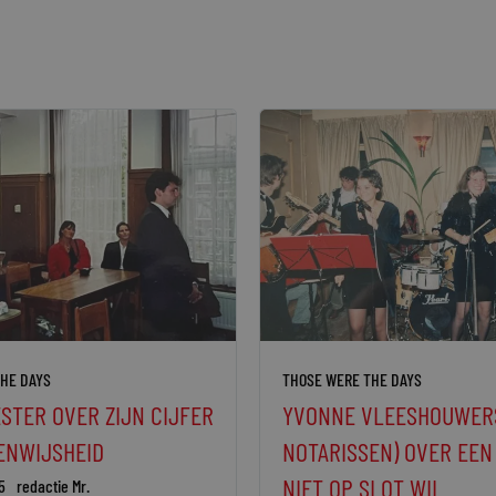
HE DAYS
THOSE WERE THE DAYS
STER OVER ZIJN CIJFER
YVONNE VLEESHOUWERS
ENWIJSHEID
NOTARISSEN) OVER EEN 
NIET OP SLOT WIL
5
redactie Mr.