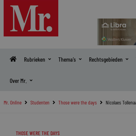
Ga
naar
de
inhoud
Rubrieken
Thema’s
Rechtsgebieden
Over Mr.
Mr. Online
Studenten
Those were the days
Nicolaes Tollena
THOSE WERE THE DAYS