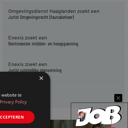
Omgevingsdienst Haaglanden zoekt een
Jurist Omgevingsrecht (faunabeheer)
Enexis zoekt een
Rentmeester midden- en hoogspanning
Enexis zoekt een
Jurist ruimtelijke planvorming
×
Enexis zoekt een
 website te
Rentmeester
Privacy Policy
ACCEPTEREN