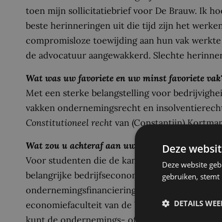
toen mijn sollicitatiebrief voor De Brauw. Ik h
beste herinneringen uit die tijd zijn het wer
compromisloze toewijding aan hun vak werkte aa
de advocatuur aangewakkerd. Slechte herinner
Wat was uw favoriete en uw minst favoriete vak
Met een sterke belangstelling voor bedrijvigh
vakken ondernemingsrecht en insolventierecht
Constitutioneel recht
van (Constantijn) Kortman
Wat zou u achteraf aan uw curriculum willen v
Deze websit
Voor studenten die de kant van het ondernemi
Deze website geb
belangrijke bedrijfseconomische basisvakken z
gebruiken, stemt
ondernemingsfinanciering verplichte kost moet
DETAILS WE
economiefaculteit van de VU en de Open Univer
kunt de ondernemings- of insolventiepraktijk