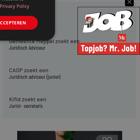
Privacy Policy
HMP zoekt een
Jurist Arbeidsrecht
ACCEPTEREN
Gemeente Meppel zoekt een
Juridisch Adviseur
CAOP zoekt een
Juridisch adviseur (junior)
Kifid zoekt een
Jurist- secretaris