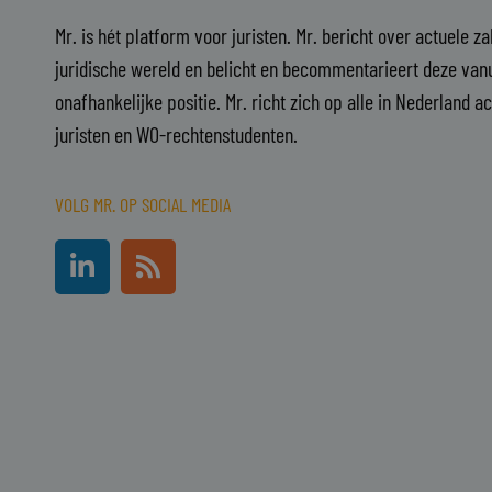
Mr. is hét platform voor juristen. Mr. bericht over actuele z
juridische wereld en belicht en becommentarieert deze vanu
onafhankelijke positie. Mr. richt zich op alle in Nederland a
juristen en WO-rechtenstudenten.
VOLG MR. OP SOCIAL MEDIA
L
R
i
s
n
s
k
e
d
i
n
-