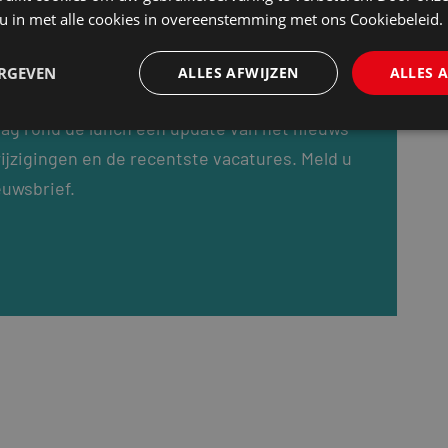
 u in met alle cookies in overeenstemming met ons Cookiebeleid.
ERGEVEN
ALLES AFWIJZEN
ALLES 
dag rond de lunch een update van het nieuws
ijzigingen en de recentste vacatures. Meld u
euwsbrief.