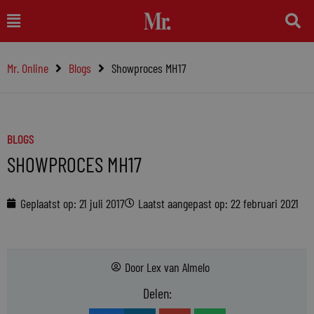
Ga
Main
naar
Menu
de
Mr. Online
Blogs
Showproces MH17
inhoud
BLOGS
SHOWPROCES MH17
Geplaatst op:
21 juli 2017
Laatst aangepast op: 22 februari 2021
Door
Lex van Almelo
Delen: