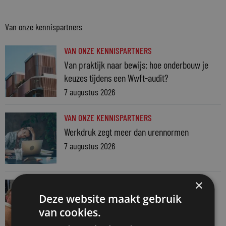
Van onze kennispartners
VAN ONZE KENNISPARTNERS
Van praktijk naar bewijs: hoe onderbouw je
keuzes tijdens een Wwft-audit?
7 augustus 2026
VAN ONZE KENNISPARTNERS
Werkdruk zegt meer dan urennormen
7 augustus 2026
×
VAN ONZE KENNISPARTNERS
Deze website maakt gebruik
Martin Woodward: waarom geen enkel
van cookies.
advocatenkantoor hetzelfde kan blijven