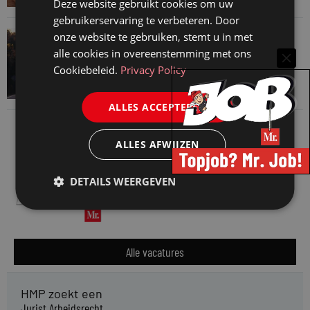
4 augustus 2026
Deze website gebruikt cookies om uw
gebruikerservaring te verbeteren. Door
VAN ONZE KENNISPARTNERS
onze website te gebruiken, stemt u in met
alle cookies in overeenstemming met ons
Waarom standaard carrièrepaden talent
Cookiebeleid.
Privacy Policy
kosten
31 juli 2026
ALLES ACCEPTEREN
ALLES AFWIJZEN
DETAILS WEERGEVEN
Alle vacatures
HMP zoekt een
Jurist Arbeidsrecht