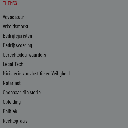
THEMA'S
k
e
Advocatuur
d
i
Arbeidsmarkt
n
Bedrijfsjuristen
-
Bedrijfsvoering
i
n
Gerechtsdeurwaarders
Legal Tech
Ministerie van Justitie en Veiligheid
Notariaat
Openbaar Ministerie
Opleiding
Politiek
Rechtspraak