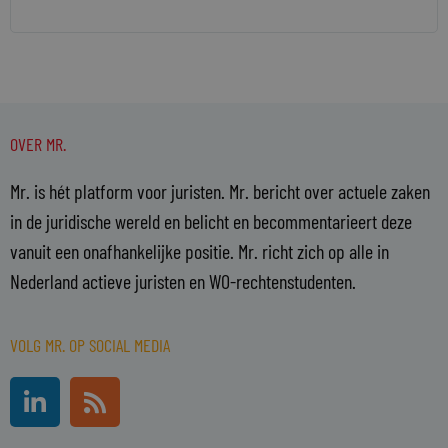
OVER MR.
Mr. is hét platform voor juristen. Mr. bericht over actuele zaken
in de juridische wereld en belicht en becommentarieert deze
vanuit een onafhankelijke positie. Mr. richt zich op alle in
Nederland actieve juristen en WO-rechtenstudenten.
VOLG MR. OP SOCIAL MEDIA
L
R
i
s
n
s