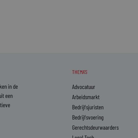
THEMA'S
aken in de
Advocatuur
it een
Arbeidsmarkt
ctieve
Bedrijfsjuristen
Bedrijfsvoering
Gerechtsdeurwaarders
Legal Tech