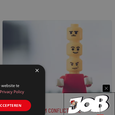
×
 website te
Privacy Policy
SKILLS & CAPABILITIES
ACCEPTEREN
3 VUISTREGELS OM CONFLICTEN TE