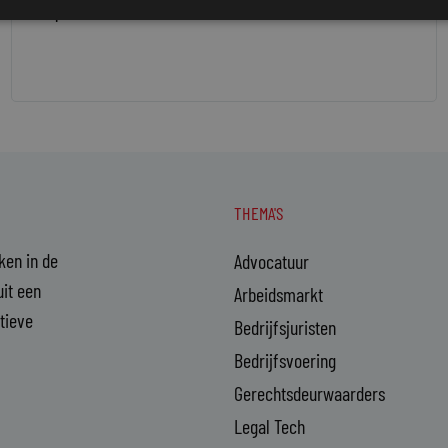
5 september 2019
Saskia Bultman-Beele
THEMA'S
aken in de
Advocatuur
it een
Arbeidsmarkt
ctieve
Bedrijfsjuristen
Bedrijfsvoering
Gerechtsdeurwaarders
Legal Tech