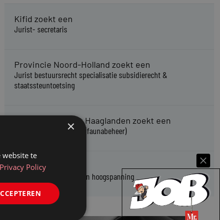
Kifid zoekt een
Jurist- secretaris
Provincie Noord-Holland zoekt een
Jurist bestuursrecht specialisatie subsidierecht &
staatssteuntoetsing
Omgevingsdienst Haaglanden zoekt een
×
Jurist Omgevingsrecht (faunabeheer)
 website te
Enexis zoekt een
Privacy Policy
Rentmeester midden- en hoogspanning
ACCEPTEREN