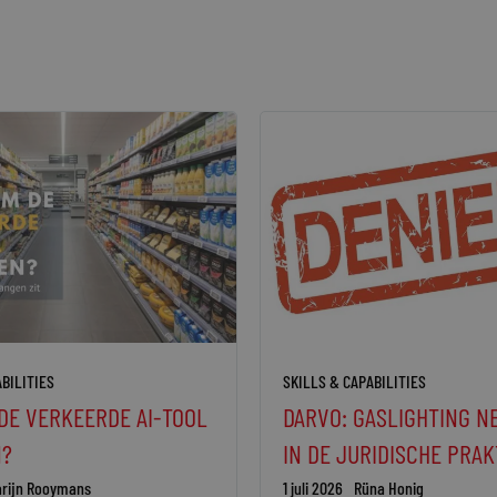
BILITIES
SKILLS & CAPABILITIES
DE VERKEERDE AI-TOOL
DARVO: GASLIGHTING N
N?
IN DE JURIDISCHE PRAK
rijn Rooymans
1 juli 2026
Rüna Honig