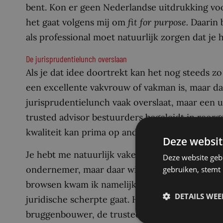
bent. Kon er geen Nederlandse uitdrukking voo
het gaat volgens mij om
fit for purpose.
Daarin 
als professional moet natuurlijk zorgen dat je he
De jurisprudentielunch overslaan
Als je dat idee doortrekt kan het nog steeds zo
een excellente vakvrouw of vakman is, maar da
jurisprudentielunch vaak overslaat, maar een 
trusted advisor bestuurders begeleidt in reorgan
kwaliteit kan prima op andere vlakken liggen da
Deze websit
Je hebt me natuurlijk vaker iets in deze trant h
Deze website geb
ondernemer, maar daar wil ik dus iets aan toevo
gebruiken, stemt
browsen kwam ik namelijk tot het inzicht dat 
DETAILS WE
juridische scherpte gaat. Het kan net zo goed
bruggenbouwer, de trusted advisor, de projectl