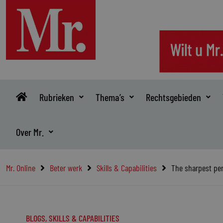
Ga
naar
de
inhoud
Rubrieken
Thema’s
Rechtsgebieden
Over Mr.
Mr. Online
Beter werk
Skills & Capabilities
The sharpest pen
BLOGS
,
SKILLS & CAPABILITIES