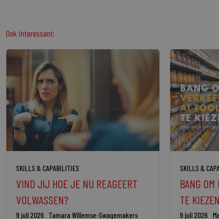
Ook interessant:
SKILLS & CAPABILITIES
SKILLS & CAPA
VIND JIJ HOE JE NU REAGEERT
BANG OM 
VOLWASSEN?
TE KIEZE
9 juli 2026
Tamara Willemse-Swagemakers
9 juli 2026
Ma