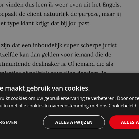
r vinden dus leen ik weer even uit het Engels,
bepaalt de client natuurlijk de
purpose
, maar jij
t type klant krijgt dat bij jou past.
 zijn dat een inhoudelijk super scherpe jurist
tzelfde kan dan gelden voor iemand die de
uitmuntende dealmaker is. Of iemand die als
isaties of politiek gevoelige dossiers. Je
n bij dat puur inhoudelijke.
e maakt gebruik van cookies.
oren zeggen. Dan ging het over je positie als
ruikt cookies om uw gebruikerservaring te verbeteren. Door onze
egen. Terwijl ik plaatjes van potloden zat te
 u in met alle cookies in overeenstemming met ons Cookiebeleid.
vakmanschap helemaal niet per definitie over
ERGEVEN
ALLES AFWIJZEN
ALLES 
 bestaan in andere vormen. De dealmaker, de
eider, de mediator, elk van hen kan een