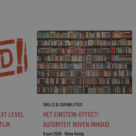
SKILLS & CAPABILITIES
EXT LEVEL
HET EINSTEIN-EFFECT:
TIJK
AUTORITEIT BOVEN INHOUD
8 juni 2026
Rüna Honig