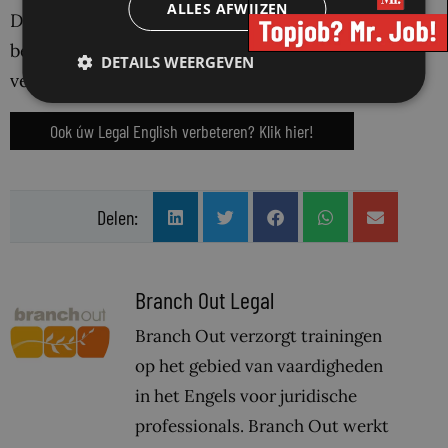
ALLES AFWIJZEN
Dus ja, alleen maar perfect
Legal English
beheersen is lang niet genoeg. Er komt nog
DETAILS WEERGEVEN
veel meer bij kijken! Diepe zucht…
Ook úw Legal English verbeteren? Klik hier!
Delen:
Branch Out Legal
Branch Out verzorgt trainingen
op het gebied van vaardigheden
in het Engels voor juridische
professionals. Branch Out werkt