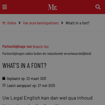
Ga
Main
naar
Menu
de
Mr. Online
Van onze kennispartners
What’s in a font?
inhoud
Partnerbijdrage van
Branch Out
Partnerbijdragen vallen buiten de redactionele verantwoordelijkheid
WHAT’S IN A FONT?
Geplaatst op:
22 maart 2021
Laatst aangepast op: 27 mei 2025
Uw Legal English kan dan wel qua inhoud