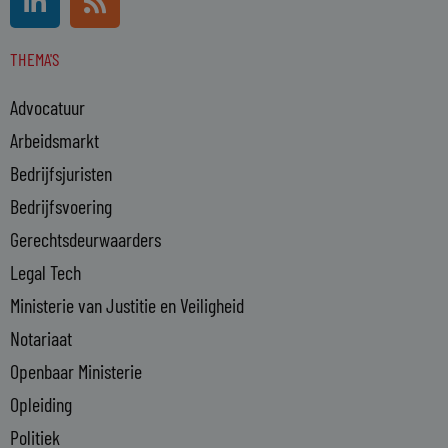
i
s
n
s
THEMA'S
k
e
Advocatuur
d
i
Arbeidsmarkt
n
Bedrijfsjuristen
-
Bedrijfsvoering
i
n
Gerechtsdeurwaarders
Legal Tech
Ministerie van Justitie en Veiligheid
Notariaat
Openbaar Ministerie
Opleiding
Politiek