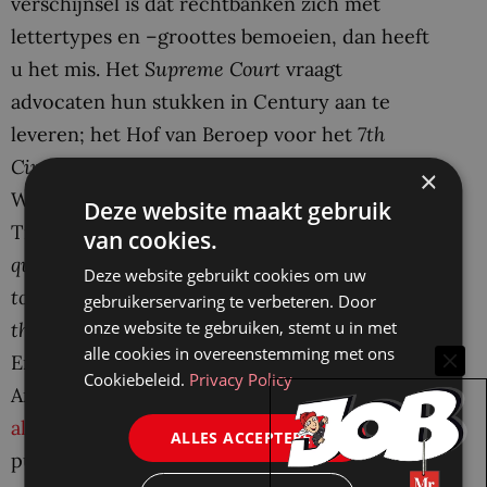
verschijnsel is dat rechtbanken zich met
lettertypes en –groottes bemoeien, dan heeft
u het mis. Het
Supreme Court
vraagt
advocaten hun stukken in Century aan te
leveren; het Hof van Beroep voor het
7th
Circuit
(in de staten Illinois, Indiana en
×
Wisconsin) heeft een hartgrondige hekel aan
Deze website maakt gebruik
Times New Roman (
a font useful only for “a
van cookies.
quick read”.
Lawyers don’t want their audience
Deze website gebruikt cookies om uw
to read fast and throw the document away;
gebruikerservaring te verbeteren. Door
onze website te gebruiken, stemt u in met
they want to maximize retention
).
Lees hier
.
alle cookies in overeenstemming met ons
En dit terwijl het State Department (het
Cookiebeleid.
Privacy Policy
Amerikaanse Ministerie BZ) juist besloot om
alleen maar in Times New Roman
te
ALLES ACCEPTEREN
publiceren…