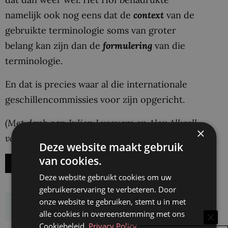
namelijk ook nog eens dat de
context
van de
gebruikte terminologie soms van groter
belang kan zijn dan de
formulering
van die
terminologie.
En dat is precies waar al die internationale
geschillencommissies voor zijn opgericht.
(Met dank aan Julien Luscuere en Alex Allwell
×
van Maes Law)
Deze website maakt gebruik
van cookies.
Ook úw Legal English verbeteren? Klik hier!
Deze website gebruikt cookies om uw
gebruikerservaring te verbeteren. Door
onze website te gebruiken, stemt u in met
Delen:
alle cookies in overeenstemming met ons
Cookiebeleid.
Privacy Policy