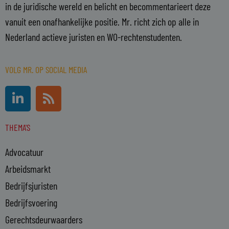
in de juridische wereld en belicht en becommentarieert deze
vanuit een onafhankelijke positie. Mr. richt zich op alle in
Nederland actieve juristen en WO-rechtenstudenten.
VOLG MR. OP SOCIAL MEDIA
L
R
i
s
n
s
THEMA'S
k
e
Advocatuur
d
i
Arbeidsmarkt
n
Bedrijfsjuristen
-
Bedrijfsvoering
i
n
Gerechtsdeurwaarders