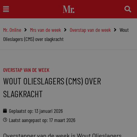
Ga
Main
naar
Menu
de
Mr. Online
Mrs van de week
Overstap van de week
Wout
inhoud
Olieslagers (CMS) over slagkracht
OVERSTAP VAN DE WEEK
WOUT OLIESLAGERS (CMS) OVER
SLAGKRACHT
Geplaatst op:
13 januari 2026
Laatst aangepast op: 17 maart 2026
Overstapper van de week is Wout Olieslagers.