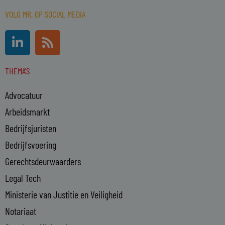
VOLG MR. OP SOCIAL MEDIA
L
R
i
s
n
s
THEMA'S
k
e
Advocatuur
d
i
Arbeidsmarkt
n
Bedrijfsjuristen
-
Bedrijfsvoering
i
n
Gerechtsdeurwaarders
Legal Tech
Ministerie van Justitie en Veiligheid
Notariaat