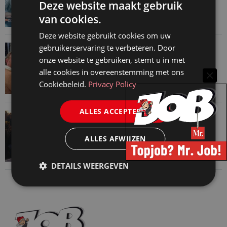
Deze website maakt gebruik
7 augustus 2026
van cookies.
Deze website gebruikt cookies om uw
VAN ONZE KENNISPARTNERS
gebruikerservaring te verbeteren. Door
onze website te gebruiken, stemt u in met
Martin Woodward: waarom geen enkel
alle cookies in overeenstemming met ons
advocatenkantoor hetzelfde kan blijven
Cookiebeleid.
Privacy Policy
4 augustus 2026
ALLES ACCEPTEREN
VAN ONZE KENNISPARTNERS
Waarom standaard carrièrepaden talent
ALLES AFWIJZEN
kosten
31 juli 2026
DETAILS WEERGEVEN