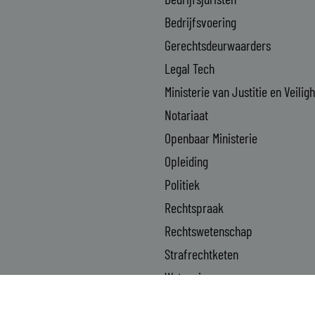
Bedrijfsvoering
Gerechtsdeurwaarders
Legal Tech
Ministerie van Justitie en Veilig
Notariaat
Openbaar Ministerie
Opleiding
Politiek
Rechtspraak
Rechtswetenschap
Strafrechtketen
Wetgeving