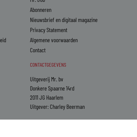
Abonneren
Nieuwsbrief en digitaal magazine
Privacy Statement
heid
Algemene voorwaarden
Contact
CONTACTGEGEVENS
Uitgeverij Mr. bv
Donkere Spaarne 14rd
2011 JG Haarlem
Uitgever: Charley Beerman