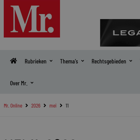
Ga
naar
de
inhoud
Rubrieken
Thema’s
Rechtsgebieden
Over Mr.
Mr. Online
2026
mei
11