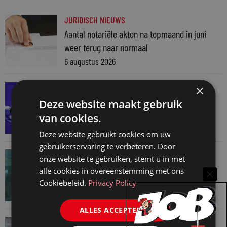
JURIDISCH NIEUWS
Aantal notariële akten na topmaand in juni
weer terug naar normaal
6 augustus 2026
SNELRECHT
×
AI-muziekaanbieder maakt inbreuk op
Deze website maakt gebruik
auteursrecht
van cookies.
4 augustus 2026
Deze website gebruikt cookies om uw
gebruikerservaring te verbeteren. Door
JURIDISCH NIEUWS
onze website te gebruiken, stemt u in met
Hugo Nieuwenhuizen over puzzels, puzzelen
alle cookies in overeenstemming met ons
en taalvondsten
Cookiebeleid.
Privacy Policy
3 augustus 2026
ALLES ACCEPTEREN
JURIDISCH NIEUWS