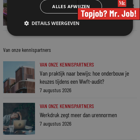
Regenboognetwerk van de Rechtspraak vaart
ALLES AFWIJZEN
mee met botenparade Pride
3 augustus 2026
DETAILS WEERGEVEN
Van onze kennispartners
VAN ONZE KENNISPARTNERS
Van praktijk naar bewijs: hoe onderbouw je
keuzes tijdens een Wwft-audit?
7 augustus 2026
VAN ONZE KENNISPARTNERS
Werkdruk zegt meer dan urennormen
7 augustus 2026