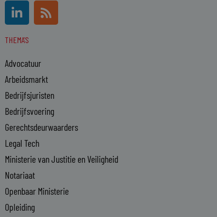
L
R
i
s
n
s
THEMA'S
k
e
Advocatuur
d
i
Arbeidsmarkt
n
Bedrijfsjuristen
-
Bedrijfsvoering
i
n
Gerechtsdeurwaarders
Legal Tech
Ministerie van Justitie en Veiligheid
Notariaat
Openbaar Ministerie
Opleiding