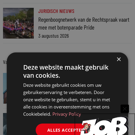
JURIDISCH NIEUWS
Regenboognetwerk van de Rechtspraak vaart
mee met botenparade Pride
3 augustus 2026
×
Van onze kennispartners
Deze website maakt gebruik
van cookies.
VAN ONZE KENNISPARTNERS
Van praktijk naar bewijs: hoe onderbouw je
Deze website gebruikt cookies om uw
keuzes tijdens een Wwft-audit?
gebruikerservaring te verbeteren. Door
onze website te gebruiken, stemt u in met
7 augustus 2026
alle cookies in overeenstemming met ons
Cookiebeleid.
Privacy Policy
VAN ONZE KENNISPARTNERS
Werkdruk zegt meer dan urennormen
ALLES ACCEPTEREN
7 augustus 2026