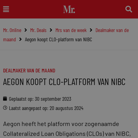
Ga
Main
naar
Menu
de
Mr. Online
Mr. Deals
Mrs van de week
Dealmaker van de
inhoud
maand
Aegon koopt CLO-platform van NIBC
DEALMAKER VAN DE MAAND
AEGON KOOPT CLO-PLATFORM VAN NIBC
Geplaatst op:
30 september 2023
Laatst aangepast op: 20 augustus 2024
Aegon heeft het platform voor zogenaamde
Collateralized Loan Obligations (CLOs) van NIBC,