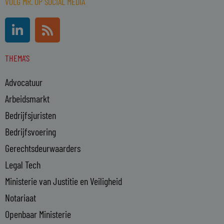
VOLG MR. OP SOCIAL MEDIA
L
R
i
s
n
s
THEMA'S
k
e
Advocatuur
d
i
Arbeidsmarkt
n
Bedrijfsjuristen
-
Bedrijfsvoering
i
n
Gerechtsdeurwaarders
Legal Tech
Ministerie van Justitie en Veiligheid
Notariaat
Openbaar Ministerie