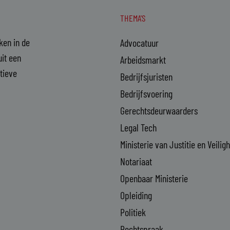
THEMA'S
aken in de
Advocatuur
it een
Arbeidsmarkt
ctieve
Bedrijfsjuristen
Bedrijfsvoering
Gerechtsdeurwaarders
Legal Tech
Ministerie van Justitie en Veilig
Notariaat
Openbaar Ministerie
Opleiding
Politiek
Rechtspraak