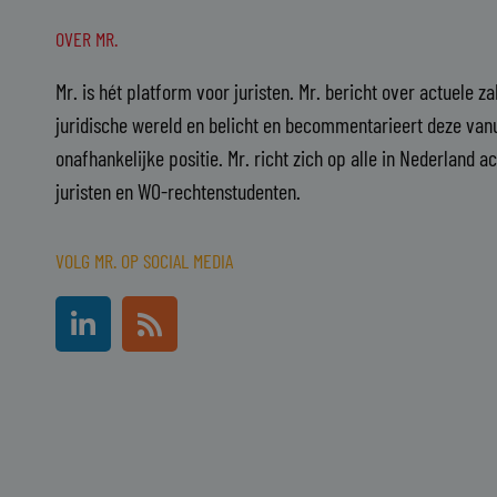
OVER MR.
Mr. is hét platform voor juristen. Mr. bericht over actuele z
juridische wereld en belicht en becommentarieert deze vanu
onafhankelijke positie. Mr. richt zich op alle in Nederland a
juristen en WO-rechtenstudenten.
VOLG MR. OP SOCIAL MEDIA
L
R
i
s
n
s
k
e
d
i