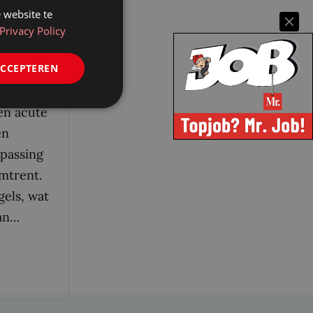
GEVING
 website te
Privacy Policy
ACCEPTEREN
en acute
en
passing
mtrent.
gels, wat
kan…