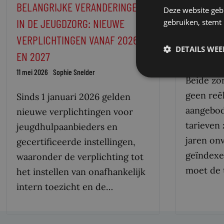
BELANGRIJKE VERANDERINGEN
ONVZ EN 
Deze website geb
IN DE JEUGDZORG: NIEUWE
MOETEN T
gebruiken, stemt
VERPLICHTINGEN VANAF 2026
VOETZOR
DETAILS WE
EN 2027
29 oktober 2
11 mei 2026
Sophie Snelder
Beide zo
geen reël
Sinds 1 januari 2026 gelden
aangebod
nieuwe verplichtingen voor
tarieven 
jeugdhulpaanbieders en
jaren on
gecertificeerde instellingen,
geïndexe
waaronder de verplichting tot
moet de 
het instellen van onafhankelijk
intern toezicht en de…