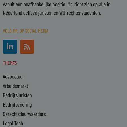
vanuit een onafhankelijke positie. Mr. richt zich op alle in
Nederland actieve juristen en WO-rechtenstudenten.
VOLG MR. OP SOCIAL MEDIA
L
R
i
s
n
s
THEMA'S
k
e
Advocatuur
d
i
Arbeidsmarkt
n
Bedrijfsjuristen
-
Bedrijfsvoering
i
n
Gerechtsdeurwaarders
Legal Tech