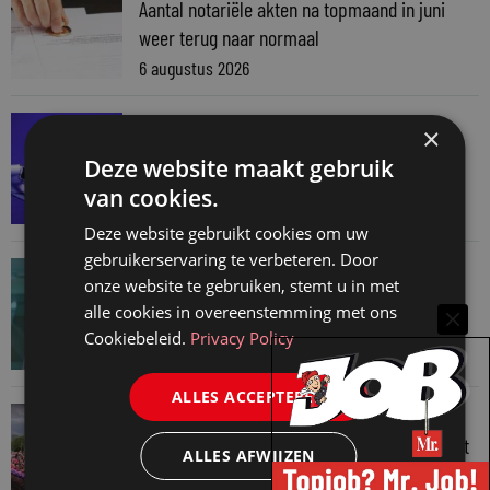
Aantal notariële akten na topmaand in juni
weer terug naar normaal
6 augustus 2026
SNELRECHT
×
AI-muziekaanbieder maakt inbreuk op
Deze website maakt gebruik
auteursrecht
van cookies.
4 augustus 2026
Deze website gebruikt cookies om uw
gebruikerservaring te verbeteren. Door
JURIDISCH NIEUWS
onze website te gebruiken, stemt u in met
Hugo Nieuwenhuizen over puzzels, puzzelen
alle cookies in overeenstemming met ons
en taalvondsten
Cookiebeleid.
Privacy Policy
3 augustus 2026
ALLES ACCEPTEREN
JURIDISCH NIEUWS
Regenboognetwerk van de Rechtspraak vaart
ALLES AFWIJZEN
mee met botenparade Pride