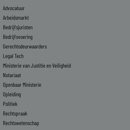
e
Advocatuur
d
i
Arbeidsmarkt
n
Bedrijfsjuristen
-
Bedrijfsvoering
i
n
Gerechtsdeurwaarders
Legal Tech
Ministerie van Justitie en Veiligheid
Notariaat
Openbaar Ministerie
Opleiding
Politiek
Rechtspraak
Rechtswetenschap