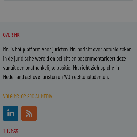
OVER MR.
Mr. is hét platform voor juristen. Mr. bericht over actuele zaken
in de juridische wereld en belicht en becommentarieert deze
vanuit een onafhankelijke positie. Mr. richt zich op alle in
Nederland actieve juristen en WO-rechtenstudenten.
VOLG MR. OP SOCIAL MEDIA
L
R
i
s
n
s
THEMA'S
k