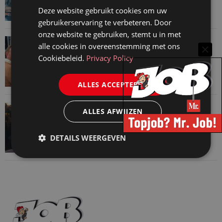
7 augustus 2026
Deze website gebruikt cookies om uw
gebruikerservaring te verbeteren. Door
onze website te gebruiken, stemt u in met
VAN ONZE KENNISPARTNERS
alle cookies in overeenstemming met ons
Martin Woodward: waarom geen enkel
Cookiebeleid.
Privacy Policy
advocatenkantoor hetzelfde kan blijven
4 augustus 2026
ALLES ACCEPTEREN
VAN ONZE KENNISPARTNERS
ALLES AFWIJZEN
Waarom standaard carrièrepaden talent
kosten
DETAILS WEERGEVEN
31 juli 2026