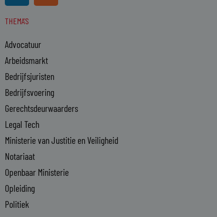
n
s
THEMA'S
k
e
Advocatuur
d
i
Arbeidsmarkt
n
Bedrijfsjuristen
-
Bedrijfsvoering
i
n
Gerechtsdeurwaarders
Legal Tech
Ministerie van Justitie en Veiligheid
Notariaat
Openbaar Ministerie
Opleiding
Politiek