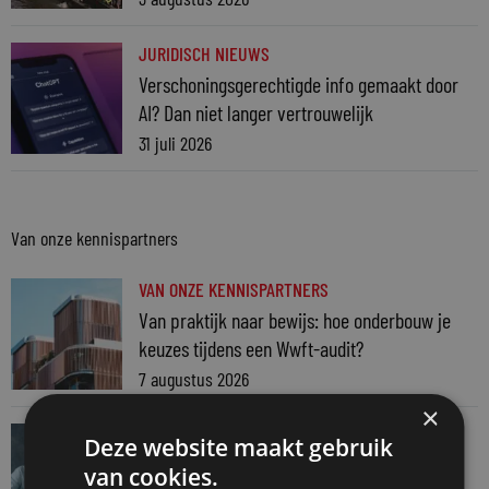
JURIDISCH NIEUWS
Verschoningsgerechtigde info gemaakt door
AI? Dan niet langer vertrouwelijk
31 juli 2026
Van onze kennispartners
VAN ONZE KENNISPARTNERS
Van praktijk naar bewijs: hoe onderbouw je
keuzes tijdens een Wwft-audit?
7 augustus 2026
×
VAN ONZE KENNISPARTNERS
Deze website maakt gebruik
Werkdruk zegt meer dan urennormen
van cookies.