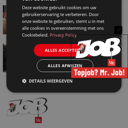
Deze website gebruikt cookies om uw
VAN ONZE KENNISPARTNERS
gebruikerservaring te verbeteren. Door
Martin Woodward: waarom geen enkel
onze website te gebruiken, stemt u in met
advocatenkantoor hetzelfde kan blijven
alle cookies in overeenstemming met ons
4 augustus 2026
Cookiebeleid.
Privacy Policy
VAN ONZE KENNISPARTNERS
ALLES ACCEPTEREN
Waarom standaard carrièrepaden talent
kosten
ALLES AFWIJZEN
31 juli 2026
DETAILS WEERGEVEN