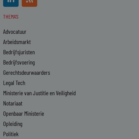
i
s
n
s
THEMA'S
k
e
Advocatuur
d
i
Arbeidsmarkt
n
Bedrijfsjuristen
-
Bedrijfsvoering
i
n
Gerechtsdeurwaarders
Legal Tech
Ministerie van Justitie en Veiligheid
Notariaat
Openbaar Ministerie
Opleiding
Politiek