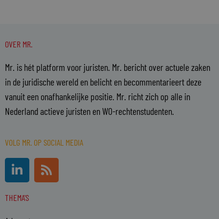
OVER MR.
Mr. is hét platform voor juristen. Mr. bericht over actuele zaken
in de juridische wereld en belicht en becommentarieert deze
vanuit een onafhankelijke positie. Mr. richt zich op alle in
Nederland actieve juristen en WO-rechtenstudenten.
VOLG MR. OP SOCIAL MEDIA
L
R
i
s
n
s
THEMA'S
k
e