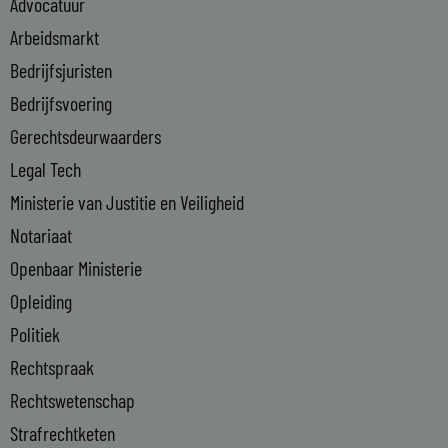
Advocatuur
d
i
Arbeidsmarkt
n
Bedrijfsjuristen
-
Bedrijfsvoering
i
n
Gerechtsdeurwaarders
Legal Tech
Ministerie van Justitie en Veiligheid
Notariaat
Openbaar Ministerie
Opleiding
Politiek
Rechtspraak
Rechtswetenschap
Strafrechtketen