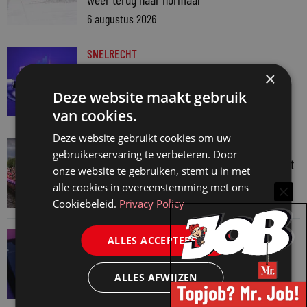
6 augustus 2026
SNELRECHT
AI-muziekaanbieder maakt inbreuk op
×
auteursrecht
Deze website maakt gebruik
4 augustus 2026
van cookies.
Deze website gebruikt cookies om uw
JURIDISCH NIEUWS
gebruikerservaring te verbeteren. Door
Regenboognetwerk van de Rechtspraak vaart
onze website te gebruiken, stemt u in met
mee met botenparade Pride
alle cookies in overeenstemming met ons
3 augustus 2026
Cookiebeleid.
Privacy Policy
JURIDISCH NIEUWS
ALLES ACCEPTEREN
Verschoningsgerechtigde info gemaakt door
AI? Dan niet langer vertrouwelijk
ALLES AFWIJZEN
31 juli 2026