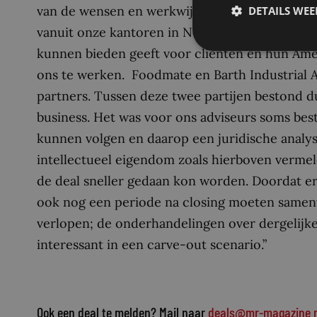
van de wensen en werkwijze van dit specifieke t
DETAILS WE
vanuit onze kantoren in New York en de Benelu
kunnen bieden geeft voor cliënten en hun Am
ons te werken. Foodmate en Barth Industrial Au
partners. Tussen deze twee partijen bestond 
business. Het was voor ons adviseurs soms bes
kunnen volgen en daarop een juridische analyse
intellectueel eigendom zoals hierboven vermeld
de deal sneller gedaan kon worden. Doordat er 
ook nog een periode na closing moeten samenw
verlopen; de onderhandelingen over dergelijke t
interessant in een carve-out scenario.”
Ook een deal te melden? Mail naar
deals@mr-magazine.n