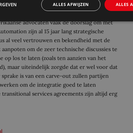
ype cliënt. Die expertise en het feit dat wij
ERGEVEN
ALLES AFWIJZEN
ALLES 
x in beide tijdszones geïntegreerde teams
erikaanse advocaten vaak de doorslag om met
tomation zijn al 15 jaar lang strategische
dus al veel vertrouwen en bekendheid met de
t aanpoten om de zeer technische discussies te
 op los te laten (zoals ten aanzien van het
), maar uiteindelijk zorgde dat er wel voor dat
sprake is van een carve-out zullen partijen
erken om de integratie goed te laten
ransitional services agreements zijn altijd erg
l
.