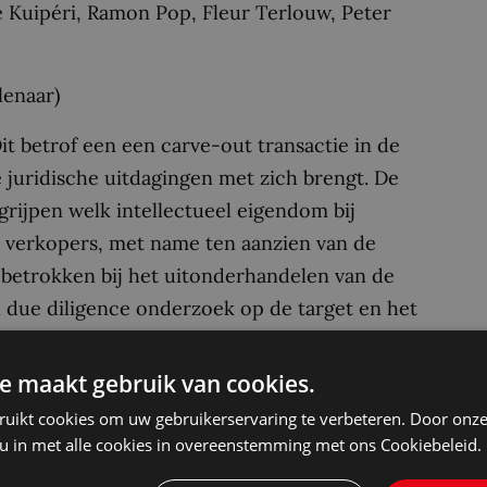
 Kuipéri, Ramon Pop, Fleur Terlouw, Peter
enaar)
Dit betrof een een carve-out transactie in de
e juridische uitdagingen met zich brengt. De
rijpen welk intellectueel eigendom bij
de verkopers, met name ten aanzien van de
 betrokken bij het uitonderhandelen van de
 due diligence onderzoek op de target en het
Foodmate is onderdeel van de Duravant groep,
tschappen en is een portfolio onderneming van
e maakt gebruik van cookies.
ant zijn naar ons verwezen door een
ruikt cookies om uw gebruikerservaring te verbeteren. Door onze
matig mee samenwerken. We werken als
 u in met alle cookies in overeenstemming met ons Cookiebeleid.
 ondernemingen en zijn dus goed op de hoogte