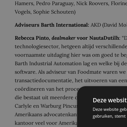
Hamers, Pedro Paraguay, Nick Roovers, Florine
Vogels, Sophie Schouten)
Adviseurs Barth International:
AKD (David Mol
Rebecca Pinto,
dealmaker
voor NautaDutilh
: “
technologiesector, hetgeen altijd verschillend
voornaamste uitdaging hier was om goed te beg
Barth Industrial Automation lag en welke bij 
software. Als adviseur van Foodmate waren we
transactiedocumentatie, het uitvoeren van een
coördineren van het proces richting closing. 
die bestaat uit meerdere operationele vennoo
Deze websit
Carlyle en Warburg Pincus. Foodmate en Durav
Deze website geb
Amerikaans advocatenkantoor, waar we regel
gebruiken, stemt
kantoor veel voor Amerikaanse private equity