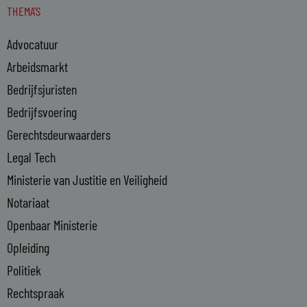
THEMA'S
k
e
Advocatuur
d
i
Arbeidsmarkt
n
Bedrijfsjuristen
-
Bedrijfsvoering
i
n
Gerechtsdeurwaarders
Legal Tech
Ministerie van Justitie en Veiligheid
Notariaat
Openbaar Ministerie
Opleiding
Politiek
Rechtspraak