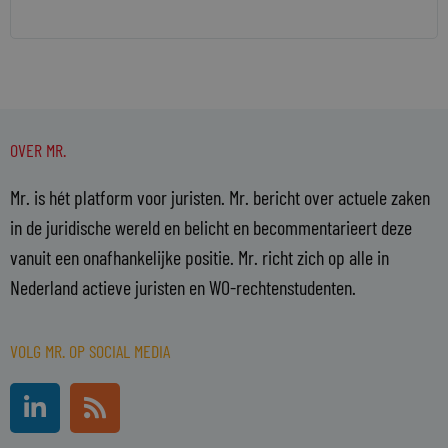
OVER MR.
Mr. is hét platform voor juristen. Mr. bericht over actuele zaken
in de juridische wereld en belicht en becommentarieert deze
vanuit een onafhankelijke positie. Mr. richt zich op alle in
Nederland actieve juristen en WO-rechtenstudenten.
VOLG MR. OP SOCIAL MEDIA
L
R
i
s
n
s