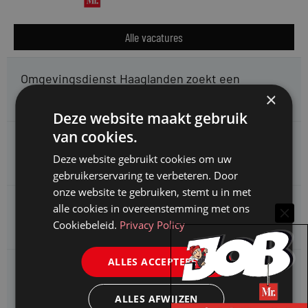
Alle vacatures
Omgevingsdienst Haaglanden zoekt een
Jurist Omgevingsrecht (faunabeheer)
×
Deze website maakt gebruik
van cookies.
Enexis zoekt een
Rentmeester midden- en hoogspanning
Deze website gebruikt cookies om uw
gebruikerservaring te verbeteren. Door
onze website te gebruiken, stemt u in met
Enexis zoekt een
alle cookies in overeenstemming met ons
Jurist ruimtelijke planvorming
Cookiebeleid.
Privacy Policy
ALLES ACCEPTEREN
Enexis zoekt een
Rentmeester
ALLES AFWIJZEN