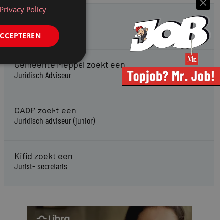
Privacy Policy
HMP zoekt een
Jurist Arbeidsrecht
ACCEPTEREN
Gemeente Meppel zoekt een
Juridisch Adviseur
CAOP zoekt een
Juridisch adviseur (junior)
Kifid zoekt een
Jurist- secretaris