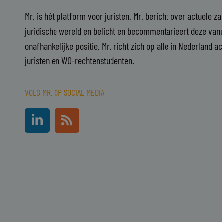
Mr. is hét platform voor juristen. Mr. bericht over actuele z
juridische wereld en belicht en becommentarieert deze vanu
onafhankelijke positie. Mr. richt zich op alle in Nederland a
juristen en WO-rechtenstudenten.
VOLG MR. OP SOCIAL MEDIA
L
R
i
s
n
s
k
e
d
i
n
-