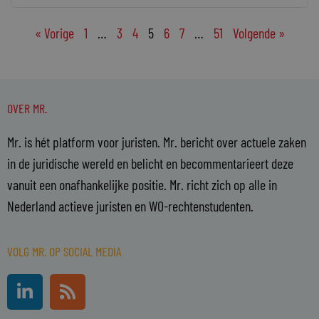
« Vorige
1
…
3
4
5
6
7
…
51
Volgende »
OVER MR.
Mr. is hét platform voor juristen. Mr. bericht over actuele zaken
in de juridische wereld en belicht en becommentarieert deze
vanuit een onafhankelijke positie. Mr. richt zich op alle in
Nederland actieve juristen en WO-rechtenstudenten.
VOLG MR. OP SOCIAL MEDIA
L
R
i
s
n
s