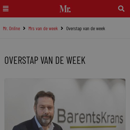
Ga
Main
naar
Menu
de
Mr. Online
Mrs van de week
Overstap van de week
inhoud
OVERSTAP VAN DE WEEK
Pagina
Pagina
Pagina
Pagina
Pagina
Pagina
Pagina