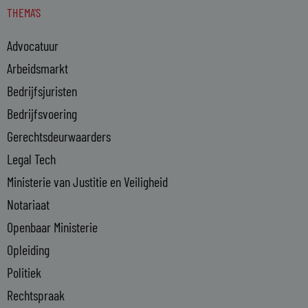
THEMA'S
k
e
Advocatuur
d
i
Arbeidsmarkt
n
Bedrijfsjuristen
-
Bedrijfsvoering
i
n
Gerechtsdeurwaarders
Legal Tech
Ministerie van Justitie en Veiligheid
Notariaat
Openbaar Ministerie
Opleiding
Politiek
Rechtspraak