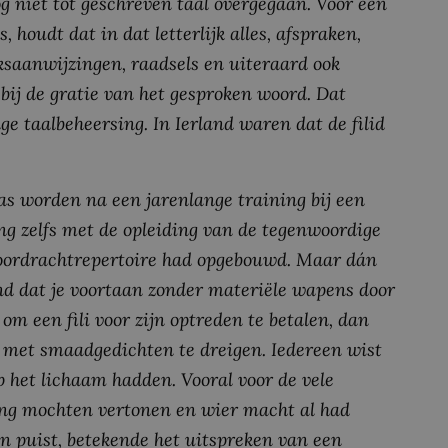
og niet tot geschreven taal overgegaan. Voor een
 houdt dat in dat letterlijk alles, afspraken,
ksaanwijzingen, raadsels en uiteraard ook
bij de gratie van het gesproken woord. Dat
e taalbeheersing. In Ierland waren dat de filid
pas worden na een jarenlange training bij een
ing zelfs met de opleiding van de tegenwoordige
oordrachtrepertoire had opgebouwd. Maar dán
d dat je voortaan zonder materiële wapens door
om een fili voor zijn optreden te betalen, dan
k met smaadgedichten te dreigen. Iedereen wist
p het lichaam hadden. Vooral voor de vele
ming mochten vertonen en wier macht al had
n puist, betekende het uitspreken van een