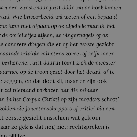
ie van een kunstenaar juist dáár om de hoek komen
etail. Wie bijvoorbeeld wil weten of een bepaald
gens hem niet afgaan op de algehele indruk, het
de oorlelletjes kijken, de vingernagels of de
ne concrete dingen die er op het eerste gezicht
enaamde triviale minstens zoveel of zelfs meer
 verhevene. Juist daarin toont zich de meester
 daarmee op de troon gezet door het detail-af te
e zeggen, en dat doet zij, maar er zijn ook
et zal niemand verbazen dat die minder
n in het Corpus Christi op zijn moeders schoot
.’
zelden zie je wetenschappers of critici via een
 het eerste gezicht misschien wat gek om
ar zo gek is dat nog niet: rechtspreken is
n billijke.