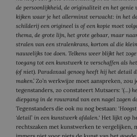
de persoonlijkheid, de originaliteit en het gen
kijken waar je het allerminst verwacht: in het d
schilderij een origineel is of een kopie moet vol
thema, de grote lijn, het grote gebaar, maar naar 
stralen van een stralenkrans, kortom al die klei
nauwelijks toe doen. Telkens weer blijkt het zog
toegang tot een kunstwerk te verschaffen als het
(of niet). Paradoxaal genoeg heeft hij het detail
maken
.’ Zo’n werkwijze moet aanspreken, zou j
tegenstanders, zo constateert Mutsaers: ‘
(…) h
diepgang in de rouwrand van een nagel zagen da
Tegenstanders die ook nu nog bestaan: ‘
Hoogst
‘detail’ in een kunstwerk afdalen.
‘ Het lijkt op
rechtszaken met kunstwerken te vergelijken, ma
immers niet voor niets de kunst van het goede e