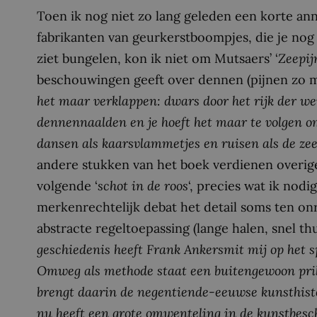
Toen ik nog niet zo lang geleden een korte an
fabrikanten van geurkerstboompjes, die je nog a
ziet bungelen, kon ik niet om Mutsaers’ ‘
Zeepij
beschouwingen geeft over dennen (pijnen zo m
het maar verklappen: dwars door het rijk der wer
dennennaalden en je hoeft het maar te volgen om 
dansen als kaarsvlammetjes en ruisen als de ze
andere stukken van het boek verdienen overige
volgende ‘
schot in de roos
‘, precies wat ik nodi
merkenrechtelijk debat het detail soms ten o
abstracte regeltoepassing (lange halen, snel thui
geschiedenis heeft Frank Ankersmit mij op het s
Omweg als methode staat een buitengewoon prik
brengt daarin de negentiende-eeuwse kunsthisto
nu heeft een grote omwenteling in de kunstbesc