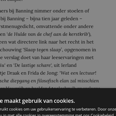
aers bij Banning nimmer onder stoelen of
bij Banning – bijna tien jaar geleden –
erstmenugedicht, omvattende onder andere
 en ‘
de Hulde van de chef aan de kerstkrib
‘),
een wat directere link naar het recht in het
schouwing ‘
Slaap tegen slaap’
, opgenomen in
me verslag doet van haar leeservaringen met
riu
‘ en ‘
De lastige schare
‘, uit Ierland
e Draak en Frida de Jong: ‘
Wat een lectuur!
sche diepgang en filosofisch elan zal misschien
or kleurrijk en beeldend taalgebruik en weleens
 het zeker niet laten liggen
.’ Het verhaal
De
e maakt gebruik van cookies.
 de eerste schoothond in Ierland kwam, dat
ruikt cookies om uw gebruikerservaring te verbeteren. Door onze
 komt dat we daarover in Nederland geen
 u in met alle cookies in overeenstemming met ons Cookiebeleid.