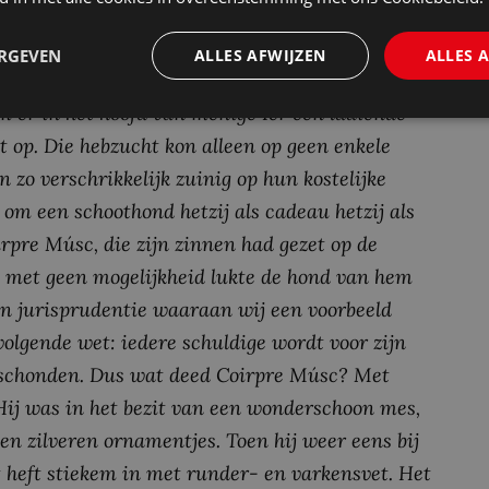
an vertellen hoe de hond van keizer Karel heet
rnationaal privaatrecht of is het internationaal
ERGEVEN
ALLES AFWIJZEN
ALLES 
oos was
‘, telden de Britten al wel ‘
enige honden
 er in het hoofd van menige Ier een laaiende
t op. Die hebzucht kon alleen op geen enkele
zo verschrikkelijk zuinig op hun kostelijke
om een schoothond hetzij als cadeau hetzij als
irpre Músc, die zijn zinnen had gezet op de
d, met geen mogelijkheid lukte de hond van hem
een jurisprudentie waaraan wij een voorbeeld
olgende wet: iedere schuldige wordt voor zijn
geschonden. Dus wat deed Coirpre Músc? Met
. Hij was in het bezit van een wonderschoon mes,
 en zilveren ornamentjes. Toen hij weer eens bij
t heft stiekem in met runder- en varkensvet. Het