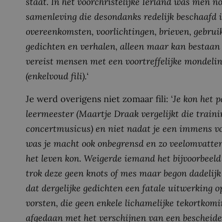
staat. In het voorchristelijke Ierland was men n
samenleving die desondanks redelijk beschaafd is,
overeenkomsten, voorlichtingen, brieven, gebrui
gedichten en verhalen, alleen maar kan bestaan 
vereist mensen met een voortreffelijke mondeling
(enkelvoud fili).
‘
Je werd overigens niet zomaar fili: ‘
Je kon het 
leermeester (Maartje Draak vergelijkt die train
concertmusicus) en niet nadat je een immens v
was je macht ook onbegrensd en zo veelomvatten
het leven kon. Weigerde iemand het bijvoorbeeld 
trok deze geen knots of mes maar begon dadelij
dat dergelijke gedichten een fatale uitwerking o
vorsten, die geen enkele lichamelijke tekortko
afgedaan met het verschijnen van een bescheide