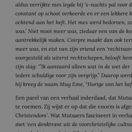
aldus verrijkte mes legde hij ‘s-nachts pal voor
constant op schoot verkeerde en er een lekkere k
ochtend aan het heft. Het mes werd bedorven, z
was.’ Niet mooi meer was, ziedaar een van de k
aantrekkelijk maken. Coirpre maakt dan ook ter
meer was, en eist van zijn vriend een ‘rechtvaar
voorgesteld als uiterst rechtschapen, belooft he
zijn slag: ‘”Ik aanvaard alleen wat in de wet der 
iedere schuldige voor zijn vergrijp.” Daarop wer
hij kreeg de naam Mug Eme, “Horige van het heft
Een parel van een verhaal inderdaad, dat Mutsa
te roemen. Zij wijst er op dat die enorm is afg
Christendom’
. Wat Mutsaers fascineert in verh
met ‘
een denktrant uit de voorchristelijke cult