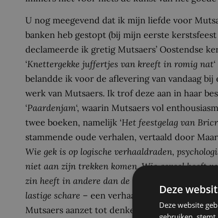
U nog meegevend dat ik mijn liefde voor Muts
banken heb gestopt (bij mijn eerste kerstsfeest 
declameerde ik gretig Mutsaers’ Oostendse k
‘
Knettergekke juffertjes van kreeft in romig nat
‘
belandde ik voor de aflevering van vandaag bij 
werk van Mutsaers. Ik trof deze aan in haar be
‘
Paardenjam
‘, waarin Mutsaers vol enthousias
twee boeken, namelijk ‘
Het feestgelag van Bric
stammende oude verhalen, vertaald door Maartj
Wie gek is op logische verhaaldraden, psychologi
niet aan zijn trekken komen. Wie gevoel heeft vo
zin heeft in andere dan de huidige waarden, moet
Deze websit
lastige schare
– een verhaal over de vraag hoe
Deze website geb
Mutsaers aanzet tot denken over hoe het toch
gebruiken, stemt