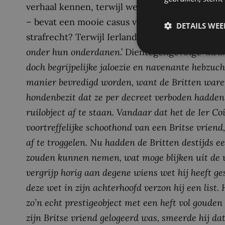
verhaal kennen, terwijl wel iedere kleuter je k
– bevat een mooie casus van, ja wat is het, inte
DETAILS WE
strafrecht? Terwijl Ierland ‘
nog volkomen hondl
onder hun onderdanen
.’ Dientegengevolge ‘
kwam
doch begrijpelijke jaloezie en navenante hebzuch
manier bevredigd worden, want de Britten waren 
hondenbezit dat ze per decreet verboden hadden 
ruilobject af te staan. Vandaar dat het de Ier Co
voortreffelijke schoothond van een Britse vrien
af te troggelen. Nu hadden de Britten destijds 
zouden kunnen nemen, wat moge blijken uit de v
vergrijp horig aan degene wiens wet hij heeft 
deze wet in zijn achterhoofd verzon hij een list
zo’n echt prestigeobject met een heft vol gouden
zijn Britse vriend gelogeerd was, smeerde hij da