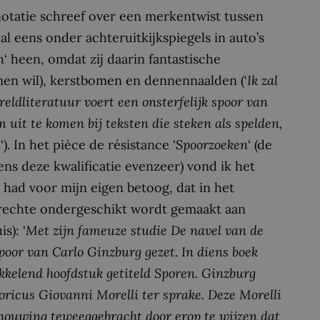
notatie schreef over een merkentwist tussen
l eens onder achteruitkijkspiegels in auto’s
n
‘ heen, omdat zij daarin fantastische
en wil), kerstbomen en dennennaalden (‘
Ik zal
eldliteratuur voert een onsterfelijk spoor van
uit te komen bij teksten die steken als spelden,
e
‘). In het pièce de résistance ‘
Spoorzoeken
‘ (de
ns deze kwalificatie evenzeer) vond ik het
g had voor mijn eigen betoog, dat in het
nrechte ondergeschikt wordt gemaakt aan
s): ‘
Met zijn fameuze studie De navel van de
poor van Carlo Ginzburg gezet. In diens boek
kelend hoofdstuk getiteld Sporen. Ginzburg
ricus Giovanni Morelli ter sprake. Deze Morelli
houwing teweeggebracht door erop te wijzen dat