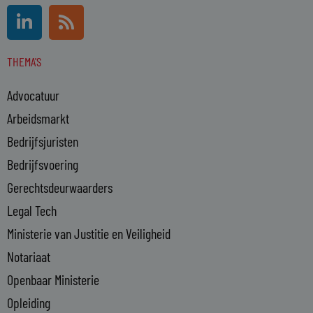
L
R
i
s
n
s
THEMA'S
k
e
Advocatuur
d
i
Arbeidsmarkt
n
Bedrijfsjuristen
-
Bedrijfsvoering
i
n
Gerechtsdeurwaarders
Legal Tech
Ministerie van Justitie en Veiligheid
Notariaat
Openbaar Ministerie
Opleiding