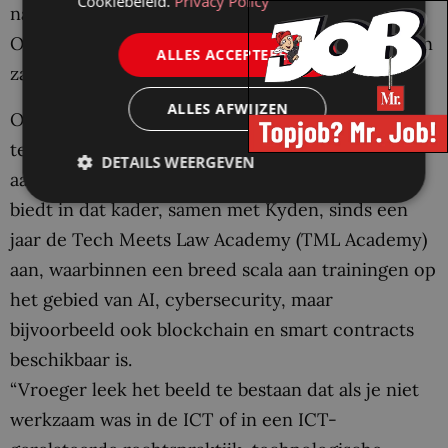
Cookiebeleid.
Privacy Policy
najaar nog een cursus over ontwikkelen bij PO-
Online. We verwachten dat daar veel behoefte aan
ALLES ACCEPTEREN
zal zijn, vooral vanuit het bedrijfsleven.”
ALLES AFWIJZEN
Ook bij de andere opleiders kunnen juristen
terecht voor een steeds groter wordend aanbod
DETAILS WEERGEVEN
aan trainingen gerelateerd aan technologie. CPO
biedt in dat kader, samen met Kyden, sinds een
jaar de Tech Meets Law Academy (TML Academy)
aan, waarbinnen een breed scala aan trainingen op
het gebied van AI, cybersecurity, maar
bijvoorbeeld ook blockchain en smart contracts
beschikbaar is.
“Vroeger leek het beeld te bestaan dat als je niet
werkzaam was in de ICT of in een ICT-