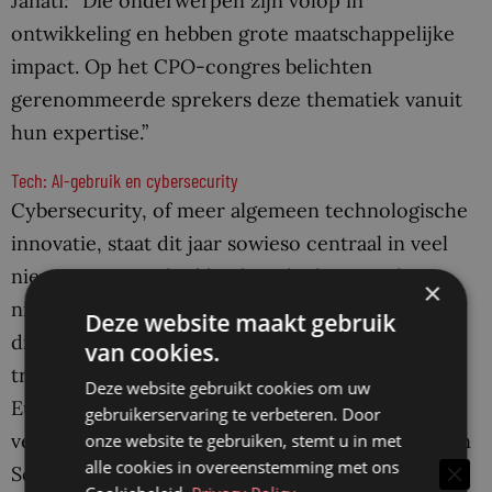
Janati: “Die onderwerpen zijn volop in
ontwikkeling en hebben grote maatschappelijke
impact. Op het CPO-congres belichten
gerenommeerde sprekers deze thematiek vanuit
hun expertise.”
Tech: AI-gebruik en cybersecurity
Cybersecurity, of meer algemeen technologische
innovatie, staat dit jaar sowieso centraal in veel
nieuw cursusaanbod bij de opleiders. Dat komt
×
niet in de laatste plaats doordat in augustus van
Deze website maakt gebruik
dit jaar de nieuwe Europese AI Act in werking
van cookies.
trad, later dit jaar gevolgd door NIS2, de nieuwe
Deze website gebruikt cookies om uw
Europese cybersecurity-richtlijn. “NIS2 gaat heel
gebruikerservaring te verbeteren. Door
veel impact hebben, is onze inschatting”, zegt Van
onze website te gebruiken, stemt u in met
alle cookies in overeenstemming met ons
Schalkwijk daarover. “Daarom gaan we er dit