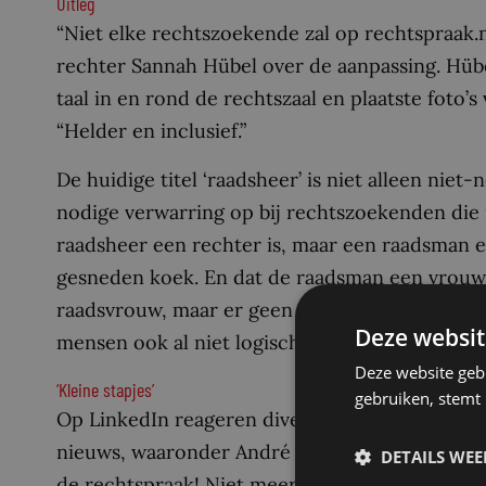
Uitleg
“Niet elke rechtszoekende zal op rechtspraak.nl
rechter Sannah Hübel over de aanpassing. Hübe
taal in en rond de rechtszaal en plaatste foto’s
“Helder en inclusief.”
De huidige titel ‘raadsheer’ is niet alleen niet
nodige verwarring op bij rechtszoekenden die n
raadsheer een rechter is, maar een raadsman ee
gesneden koek. En dat de raadsman een vrouwel
raadsvrouw, maar er geen vrouwelijke tegenhan
Deze websit
mensen ook al niet logisch.
Deze website geb
‘Kleine stapjes’
gebruiken, stemt
Op LinkedIn reageren diverse andere rechters 
nieuws, waaronder André Verburg. “Een mooie st
DETAILS WE
de rechtspraak! Niet meer hoeven uitleggen da