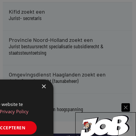
Kifid zoekt een
Jurist- secretaris
Provincie Noord-Holland zoekt een
Jurist bestuursrecht specialisatie subsidierecht &
staatssteuntoetsing
Omgevingsdienst Haaglanden zoekt een
Jurist Omgevingsrecht (faunabeheer)
×
Enexis zoekt een
 website te
Rentmeester midden- en hoogspanning
Privacy Policy
ACCEPTEREN