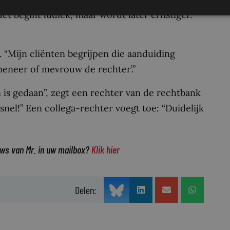
et begint ludiek, maar wordt later ernstiger.
. “Mijn cliënten begrijpen die aanduiding
‘meneer of mevrouw de rechter’.”
en is gedaan”, zegt een rechter van de rechtbank
nel!” Een collega-rechter voegt toe: “Duidelijk
uws van Mr. in uw mailbox?
Klik hier
Delen: