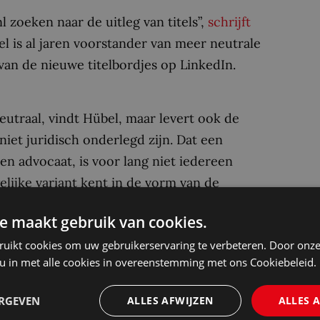
 zoeken naar de uitleg van titels”,
schrijft
l is al jaren voorstander van meer neutrale
 van de nieuwe titelbordjes op LinkedIn.
-neutraal, vindt Hübel, maar levert ook de
iet juridisch onderlegd zijn. Dat een
n advocaat, is voor lang niet iedereen
ijke variant kent in de vorm van de
ger van de raadsheer bestaat, is voor veel
e maakt gebruik van cookies.
ruikt cookies om uw gebruikerservaring te verbeteren. Door onze
 u in met alle cookies in overeenstemming met ons Cookiebeleid.
– waaronder, jawel, raadsheren – op het
ap naar inclusievere en begrijpelijkere taal in
ERGEVEN
ALLES AFWIJZEN
ALLES 
t vrouwelijke rechters ‘raadsheer’ worden