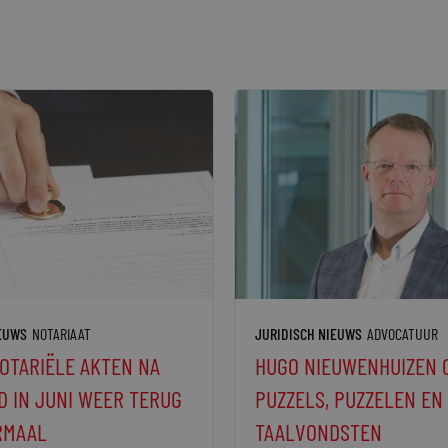
IEUWS
NOTARIAAT
JURIDISCH NIEUWS
ADVOCATUUR
OTARIËLE AKTEN NA
HUGO NIEUWENHUIZEN 
 IN JUNI WEER TERUG
PUZZELS, PUZZELEN EN
RMAAL
TAALVONDSTEN