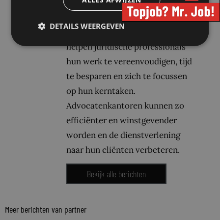
die verkocht worden onder het
merk Philips. De
DETAILS WEERGEVEN
spraakoplossingen van Philips
helpen juridische professionals
hun werk te vereenvoudigen, tijd
te besparen en zich te focussen
op hun kerntaken.
Advocatenkantoren kunnen zo
efficiënter en winstgevender
worden en de dienstverlening
naar hun cliënten verbeteren.
Bekijk alle berichten
Meer berichten van partner