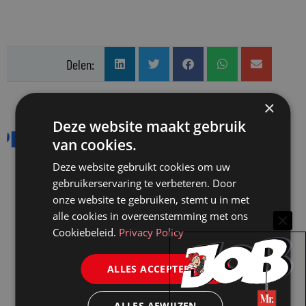
Delen:
×
Philips Dictation
Deze website maakt gebruik
van cookies.
Speech Processing Solutions is
een internationaal
Deze website gebruikt cookies om uw
gebruikerservaring te verbeteren. Door
technologiebedrijf en een
onze website te gebruiken, stemt u in met
wereldwijde leider in
alle cookies in overeenstemming met ons
dicteeroplossingen. Meer dan
Cookiebeleid.
Privacy Policy
vier miljoen gebruikers
wereldwijd werken met onze
ALLES ACCEPTEREN
spraak-naar-tekst oplossingen
ALLES AFWIJZEN