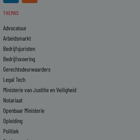
n
s
THEMA'S
k
e
Advocatuur
d
i
Arbeidsmarkt
n
Bedrijfsjuristen
-
Bedrijfsvoering
i
n
Gerechtsdeurwaarders
Legal Tech
Ministerie van Justitie en Veiligheid
Notariaat
Openbaar Ministerie
Opleiding
Politiek