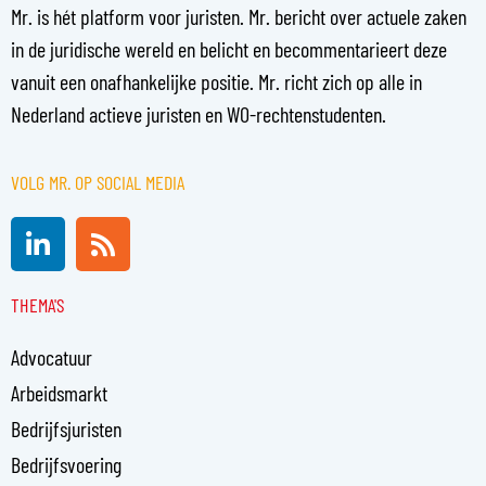
Mr. is hét platform voor juristen. Mr. bericht over actuele zaken
in de juridische wereld en belicht en becommentarieert deze
vanuit een onafhankelijke positie. Mr. richt zich op alle in
Nederland actieve juristen en WO-rechtenstudenten.
VOLG MR. OP SOCIAL MEDIA
L
R
i
s
n
s
THEMA'S
k
e
Advocatuur
d
i
Arbeidsmarkt
n
Bedrijfsjuristen
-
Bedrijfsvoering
i