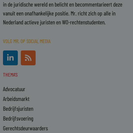
in de juridische wereld en belicht en becommentarieert deze
vanuit een onafhankelijke positie. Mr. richt zich op alle in
Nederland actieve juristen en WO-rechtenstudenten.
VOLG MR. OP SOCIAL MEDIA
L
R
i
s
n
s
THEMA'S
k
e
Advocatuur
d
i
Arbeidsmarkt
n
Bedrijfsjuristen
-
Bedrijfsvoering
i
n
Gerechtsdeurwaarders