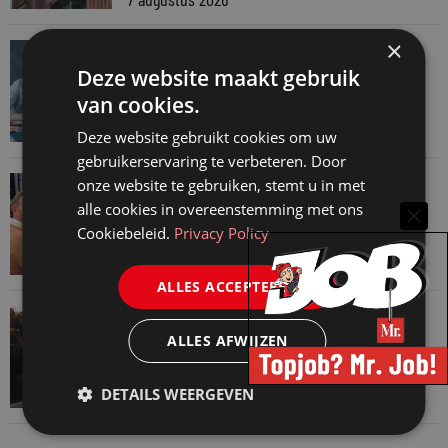
×
VAN ONZE KENNISPARTNERS
Deze website maakt gebruik
Werkdruk zegt meer dan urennormen
van cookies.
7 augustus 2026
Deze website gebruikt cookies om uw
gebruikerservaring te verbeteren. Door
VAN ONZE KENNISPARTNERS
onze website te gebruiken, stemt u in met
alle cookies in overeenstemming met ons
Martin Woodward: waarom geen enkel
Cookiebeleid.
Privacy Policy
advocatenkantoor hetzelfde kan blijven
4 augustus 2026
ALLES ACCEPTEREN
VAN ONZE KENNISPARTNERS
ALLES AFWIJZEN
Waarom standaard carrièrepaden talent
kosten
DETAILS WEERGEVEN
31 juli 2026