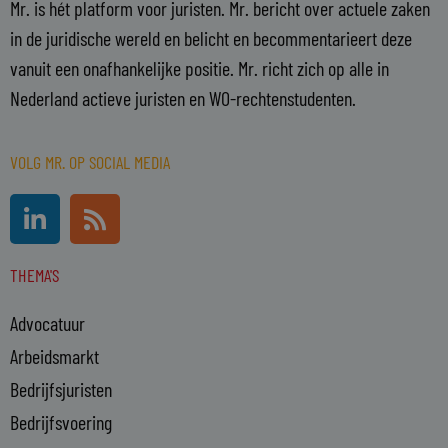
Mr. is hét platform voor juristen. Mr. bericht over actuele zaken
in de juridische wereld en belicht en becommentarieert deze
vanuit een onafhankelijke positie. Mr. richt zich op alle in
Nederland actieve juristen en WO-rechtenstudenten.
VOLG MR. OP SOCIAL MEDIA
L
R
i
s
n
s
THEMA'S
k
e
Advocatuur
d
i
Arbeidsmarkt
n
Bedrijfsjuristen
-
Bedrijfsvoering
i