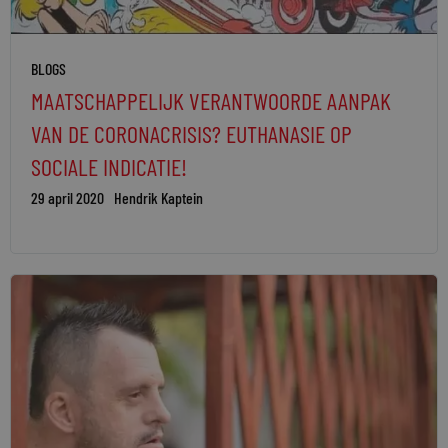
BLOGS
MAATSCHAPPELIJK VERANTWOORDE AANPAK
VAN DE CORONACRISIS? EUTHANASIE OP
SOCIALE INDICATIE!
29 april 2020
Hendrik Kaptein