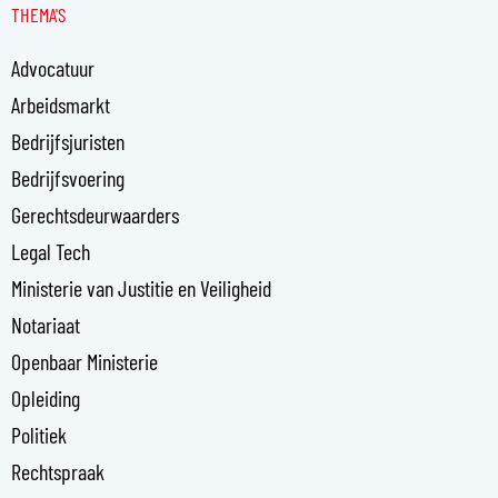
THEMA'S
k
e
Advocatuur
d
i
Arbeidsmarkt
n
Bedrijfsjuristen
-
Bedrijfsvoering
i
n
Gerechtsdeurwaarders
Legal Tech
Ministerie van Justitie en Veiligheid
Notariaat
Openbaar Ministerie
Opleiding
Politiek
Rechtspraak