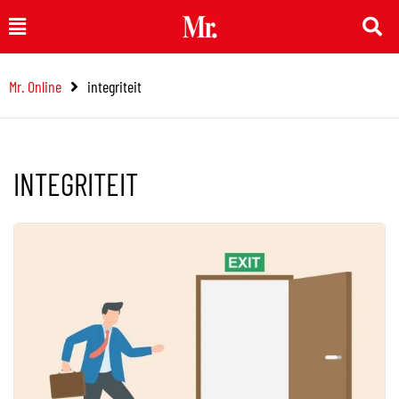
Ga
Main
naar
Menu
de
Mr. Online
integriteit
inhoud
INTEGRITEIT