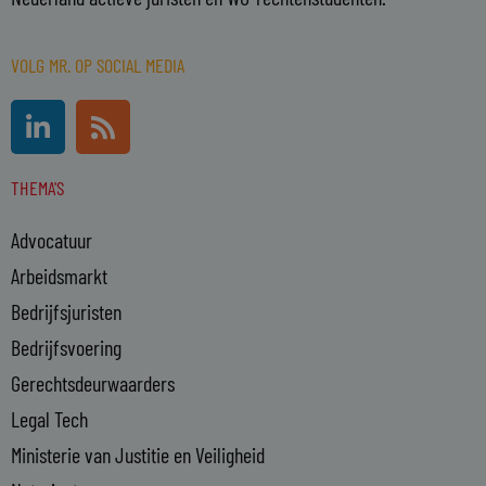
VOLG MR. OP SOCIAL MEDIA
L
R
i
s
n
s
THEMA'S
k
e
Advocatuur
d
i
Arbeidsmarkt
n
Bedrijfsjuristen
-
Bedrijfsvoering
i
n
Gerechtsdeurwaarders
Legal Tech
Ministerie van Justitie en Veiligheid