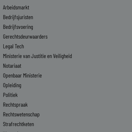
i
Arbeidsmarkt
n
Bedrijfsjuristen
-
Bedrijfsvoering
i
n
Gerechtsdeurwaarders
Legal Tech
Ministerie van Justitie en Veiligheid
Notariaat
Openbaar Ministerie
Opleiding
Politiek
Rechtspraak
Rechtswetenschap
Strafrechtketen