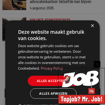
advocatenkantoor hetzelfde kan blijven
4 augustus 2026
VAN ONZE KENNISPARTNERS
×
Waarom standaard carrièrepaden talent
Deze website maakt gebruik
kosten
van cookies.
31 juli 2026
Deze website gebruikt cookies om uw
gebruikerservaring te verbeteren. Door
onze website te gebruiken, stemt u in met
alle cookies in overeenstemming met ons
Cookiebeleid.
Privacy Policy
ALLES ACCEPTEREN
Alle vacatures
ALLES AFWIJZEN