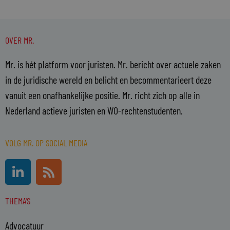
OVER MR.
Mr. is hét platform voor juristen. Mr. bericht over actuele zaken
in de juridische wereld en belicht en becommentarieert deze
vanuit een onafhankelijke positie. Mr. richt zich op alle in
Nederland actieve juristen en WO-rechtenstudenten.
VOLG MR. OP SOCIAL MEDIA
L
R
i
s
n
s
THEMA'S
k
e
Advocatuur
d