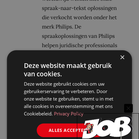
spraak-naar-tekst oplossingen
die verkocht worden onder het
merk Philips. De
spraakoplossingen van Philips
helpen juridische professionals
hun werk te vereenvoudigen, tijd
×
te besparen en zich te focussen
Deze website maakt gebruik
van cookies.
op hun kerntaken.
Advocatenkantoren kunnen zo
Deze website gebruikt cookies om uw
gebruikerservaring te verbeteren. Door
efficiënter en winstgevender
onze website te gebruiken, stemt u in met
worden en de dienstverlening
alle cookies in overeenstemming met ons
naar hun cliënten verbeteren.
Cookiebeleid.
Privacy Policy
Bekijk alle berichten
ALLES ACCEPTEREN