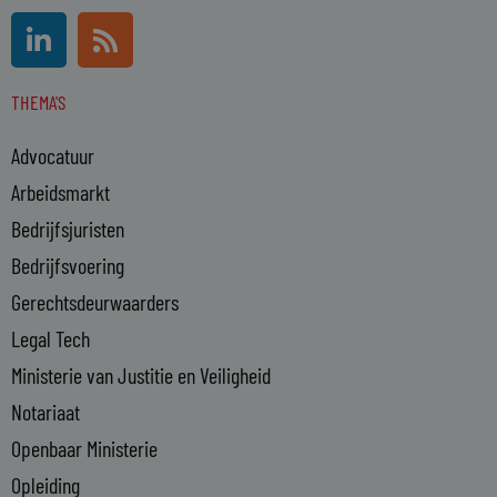
L
R
i
s
n
s
THEMA'S
k
e
Advocatuur
d
i
Arbeidsmarkt
n
Bedrijfsjuristen
-
Bedrijfsvoering
i
n
Gerechtsdeurwaarders
Legal Tech
Ministerie van Justitie en Veiligheid
Notariaat
Openbaar Ministerie
Opleiding