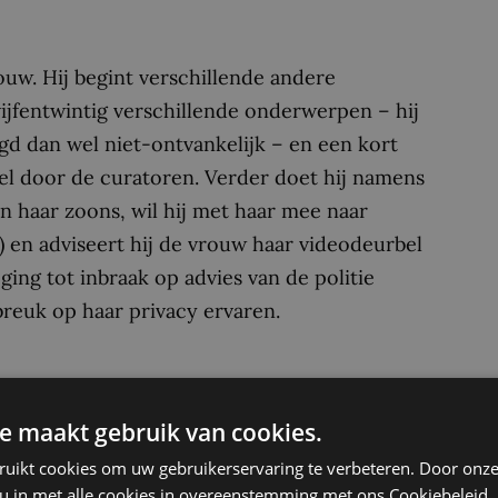
ouw. Hij begint verschillende andere
ijfentwintig verschillende onderwerpen – hij
egd dan wel niet-ontvankelijk – en een kort
tel door de curatoren. Verder doet hij namens
gen haar zoons, wil hij met haar mee naar
) en adviseert hij de vrouw haar videodeurbel
ing tot inbraak op advies van de politie
breuk op haar privacy ervaren.
aat. Volgens hen heeft zijn bijstand een
tand van hun moeder. Ze eisen een
e maakt gebruik van cookies.
jst dat af. In hoger beroep krijgen ze van het
ruikt cookies om uw gebruikerservaring te verbeteren. Door onze
 van
oordeel
dat de advocaat het door de wet
 u in met alle cookies in overeenstemming met ons Cookiebeleid.