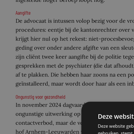
Aangifte
De advocaat is intussen volop bezig voor de vr
procedures: eentje bij de kantonrechter over v
krijgt hier nul op het rekest: niet-procesbevo
geding over onder andere afgifte van een sleu
zijn cliënt twee keer aangifte bij de politie te
gesprekken met de psychiater (die dat afhoudt
af te plakken. Die hebben haar zoons na een pog
geïnstalleerd, maar wordt door haar als een in
Ongunstig voor gezondheid
In november 2024 dagvaarden de zoons de advoc
ongunstige uitwerking op de gezondheidstoes
Deze websit
contactverbod, maar de voorzieningenrechter wi
Deze website geb
hof Arnhem-Leeuwarden wél gelijk. Het hof is
gebruiken, stemt