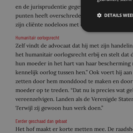
en de jurisprudentie gegeven mandaat om de be
DETAILS WE
punten heeft overschreden. “Hierdoor heeft hij
zijn cliënte nodeloos met een groot aantal proc
Humanitair oorlogsrecht
Zelf vindt de advocaat dat hij met zijn handelin
het humanitair oorlogsrecht erbij en stelt dat
hun moeder in het hart van haar bescherming r
kennelijk oorlog tussen hen.” Ook voert hij aa
zetten door hem monddood te maken en door 
moeder op te treden. “Dat nu is precies wat ge
vereenzelvigen. Landen als de Verenigde State
Terwijl zij gewoon hun werk doen.”
Eerder geschaad dan gebaat
Het hof maakt er korte metten mee. De raadsh