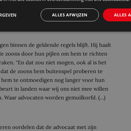
langen van zijn cliënt te behartigen op vele
ERGEVEN
ALLES AFWIJZEN
ALLES 
, terwijl hij beter wist of had moeten weten,
edures belast.”
gen binnen de geldende regels blijft. Hij haalt
 de zoons door hun pijlen om hem te richten
aken. “En dat zou niet mogen, ook al is het
n dat de zoons hem buitenspel proberen te
hem te ontmoedigen nog langer voor hun
beurt in landen waar wij ons niet mee willen
n. Waar advocaten worden gemuilkorfd. (…)
eren oordelen dat de advocaat met zijn