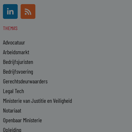
L
R
i
s
n
s
THEMA'S
k
e
Advocatuur
d
i
Arbeidsmarkt
n
Bedrijfsjuristen
-
Bedrijfsvoering
i
n
Gerechtsdeurwaarders
Legal Tech
Ministerie van Justitie en Veiligheid
Notariaat
Openbaar Ministerie
Opleiding