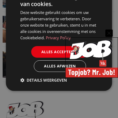
van cookies.
Deze website gebruikt cookies om uw
VAN ONZE KENNISPARTNERS
gebruikerservaring te verbeteren. Door
onze website te gebruiken, stemt u in met
Martin Woodward: waarom geen enkel
alle cookies in overeenstemming met ons
advocatenkantoor hetzelfde kan blijven
Cookiebeleid.
Privacy Policy
4 augustus 2026
ALLES ACCEPTEREN
VAN ONZE KENNISPARTNERS
Waarom standaard carrièrepaden talent
ALLES AFWIJZEN
kosten
31 juli 2026
DETAILS WEERGEVEN