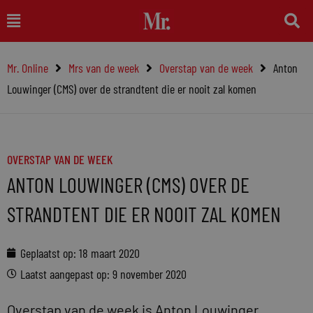
Ga
Main
naar
Menu
de
Mr. Online
Mrs van de week
Overstap van de week
Anton
inhoud
Louwinger (CMS) over de strandtent die er nooit zal komen
OVERSTAP VAN DE WEEK
ANTON LOUWINGER (CMS) OVER DE
STRANDTENT DIE ER NOOIT ZAL KOMEN
Geplaatst op:
18 maart 2020
Laatst aangepast op: 9 november 2020
Overstap van de week is Anton Louwinger.