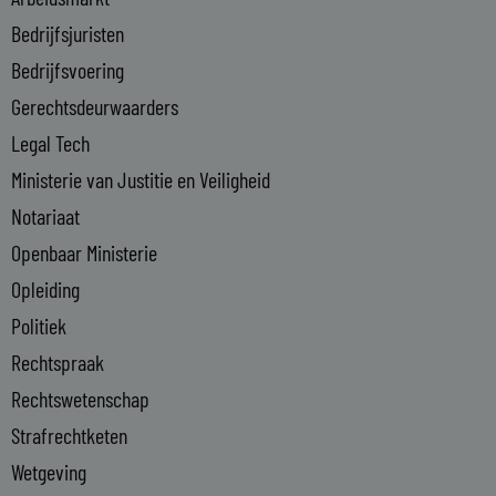
n
Bedrijfsjuristen
-
Bedrijfsvoering
i
n
Gerechtsdeurwaarders
Legal Tech
Ministerie van Justitie en Veiligheid
Notariaat
Openbaar Ministerie
Opleiding
Politiek
Rechtspraak
Rechtswetenschap
Strafrechtketen
Wetgeving