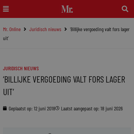
Ga
Main
naar
Menu
de
Mr. Online
Juridisch nieuws
‘Billijke vergoeding valt fors lager
inhoud
uit’
JURIDISCH NIEUWS
‘BILLIJKE VERGOEDING VALT FORS LAGER
UIT’
Geplaatst op:
12 juni 2018
Laatst aangepast op: 18 juni 2026