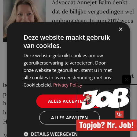
Advocaat Annejet Balm denkt
dat de billijke vergoedingen wel
omhoog gaan. In juni 2017 wees
×
de Hoge Raad het
New
Deze website maakt gebruik
Hairstyl-arrest
, waarin werd
van cookies.
bepaald dat alle
Annejet Balm (foto:
Deze website gebruikt cookies om uw
omstandigheden van het geval
Lexence)
gebruikerservaring te verbeteren. Door
een rol kunnen spelen. “Denk
onze website te gebruiken, stemt u in met
aan hoe lang iemand nog bij het
alle cookies in overeenstemming met ons
bedrijf had kunnen werken of zijn
Cookiebeleid.
Privacy Policy
pensioenschade”, zegt Balm. “Met dit arrest
ALLES ACCEPTEREN
hebben kantonrechters ook handvatten om de
hoogte van de billijke vergoeding te berekenen.
ALLES AFWIJZEN
Hiervoor was het eigenlijk nattevingerwerk.”
DETAILS WEERGEVEN
Meer informatie over het onderzoek kan worden