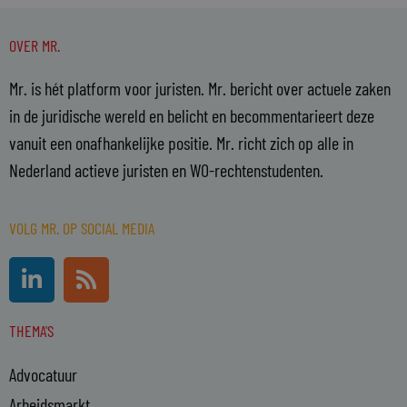
OVER MR.
Mr. is hét platform voor juristen. Mr. bericht over actuele zaken
in de juridische wereld en belicht en becommentarieert deze
vanuit een onafhankelijke positie. Mr. richt zich op alle in
Nederland actieve juristen en WO-rechtenstudenten.
VOLG MR. OP SOCIAL MEDIA
L
R
i
s
n
s
THEMA'S
k
e
Advocatuur
d
i
Arbeidsmarkt