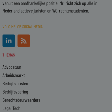
vanuit een onafhankelijke positie. Mr. richt zich op alle in
Nederland actieve juristen en WO-rechtenstudenten.
VOLG MR. OP SOCIAL MEDIA
L
R
i
s
n
s
THEMA'S
k
e
Advocatuur
d
i
Arbeidsmarkt
n
Bedrijfsjuristen
-
Bedrijfsvoering
i
n
Gerechtsdeurwaarders
Legal Tech