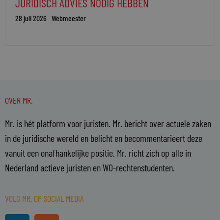
JURIDISCH ADVIES NODIG HEBBEN
28 juli 2026
Webmeester
OVER MR.
Mr. is hét platform voor juristen. Mr. bericht over actuele zaken
in de juridische wereld en belicht en becommentarieert deze
vanuit een onafhankelijke positie. Mr. richt zich op alle in
Nederland actieve juristen en WO-rechtenstudenten.
VOLG MR. OP SOCIAL MEDIA
L
R