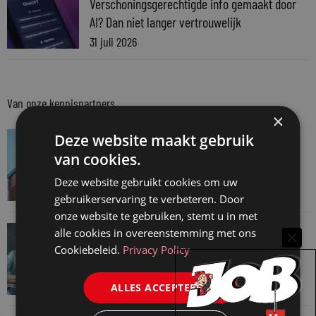
Verschoningsgerechtigde info gemaakt door
AI? Dan niet langer vertrouwelijk
31 juli 2026
Van onze kennispartners
×
VAN ONZE KENNISPARTNERS
Deze website maakt gebruik
Van praktijk naar bewijs: hoe onderbouw je
van cookies.
keuzes tijdens een Wwft-audit?
Deze website gebruikt cookies om uw
7 augustus 2026
gebruikerservaring te verbeteren. Door
onze website te gebruiken, stemt u in met
VAN ONZE KENNISPARTNERS
alle cookies in overeenstemming met ons
Werkdruk zegt meer dan urennormen
Cookiebeleid.
Privacy Policy
7 augustus 2026
ALLES ACCEPTEREN