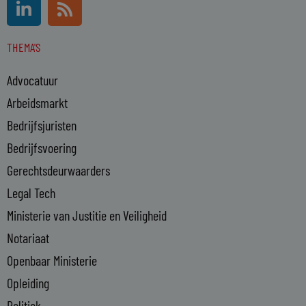
i
s
n
s
THEMA'S
k
e
Advocatuur
d
i
Arbeidsmarkt
n
Bedrijfsjuristen
-
Bedrijfsvoering
i
n
Gerechtsdeurwaarders
Legal Tech
Ministerie van Justitie en Veiligheid
Notariaat
Openbaar Ministerie
Opleiding
Politiek