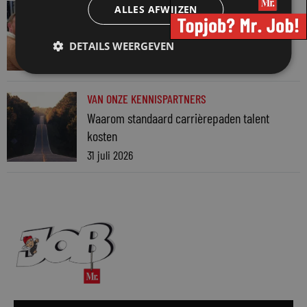
VAN ONZE KENNISPARTNERS
ALLES AFWIJZEN
Martin Woodward: waarom geen enkel
advocatenkantoor hetzelfde kan blijven
DETAILS WEERGEVEN
4 augustus 2026
VAN ONZE KENNISPARTNERS
Waarom standaard carrièrepaden talent
kosten
31 juli 2026