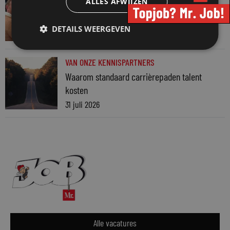
ALLES AFWIJZEN
Martin Woodward: waarom geen enkel
advocatenkantoor hetzelfde kan blijven
DETAILS WEERGEVEN
4 augustus 2026
VAN ONZE KENNISPARTNERS
Waarom standaard carrièrepaden talent
kosten
31 juli 2026
Alle vacatures