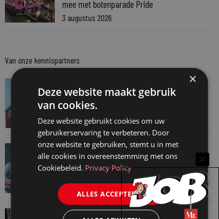
mee met botenparade Pride
3 augustus 2026
Van onze kennispartners
×
VAN ONZE KENNISPARTNERS
Deze website maakt gebruik
Van praktijk naar bewijs: hoe onderbouw je
van cookies.
keuzes tijdens een Wwft-audit?
Deze website gebruikt cookies om uw
7 augustus 2026
gebruikerservaring te verbeteren. Door
onze website te gebruiken, stemt u in met
VAN ONZE KENNISPARTNERS
alle cookies in overeenstemming met ons
Werkdruk zegt meer dan urennormen
Cookiebeleid.
Privacy Policy
7 augustus 2026
ALLES ACCEPTEREN
VAN ONZE KENNISPARTNERS