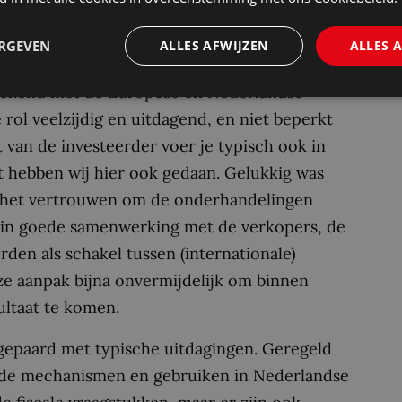
u in Amsterdam of Mexico-Stad is!”
ERGEVEN
ALLES AFWIJZEN
ALLES 
o de Bimbo deed voor het eerst een deal in
 bekend met de Europese en Nederlandse
rol veelzijdig en uitdagend, en niet beperkt
t van de investeerder voer je typisch ook in
t hebben wij hier ook gedaan. Gelukkig was
el het vertrouwen om de onderhandelingen
 in goede samenwerking met de verkopers, de
rden als schakel tussen (internationale)
eze aanpak bijna onvermijdelijk om binnen
ultaat te komen.
 gepaard met typische uitdagingen. Geregeld
t de mechanismen en gebruiken in Nederlandse