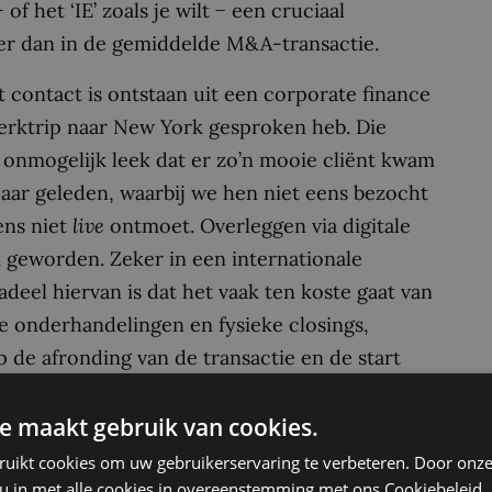
of het ‘IE’ zoals je wilt − een cruciaal
er dan in de gemiddelde M&A-transactie.
 contact is ontstaan uit een corporate finance
werktrip naar New York gesproken heb. Die
t onmogelijk leek dat er zo’n mooie cliënt kwam
jaar geleden, waarbij we hen niet eens bezocht
ens niet
live
ontmoet. Overleggen via digitale
 geworden. Zeker in een internationale
deel hiervan is dat het vaak ten koste gaat van
e onderhandelingen en fysieke closings,
 de afronding van de transactie en de start
r. Desondanks blijft het bijzonder wanneer
tariële akten worden gepasseerd en iedereen blij
e maakt gebruik van cookies.
eur daaraan, dus de closing zullen we dan ook
ruikt cookies om uw gebruikerservaring te verbeteren. Door onze
e op een later tijdstip nog het glas kunnen
 u in met alle cookies in overeenstemming met ons Cookiebeleid.