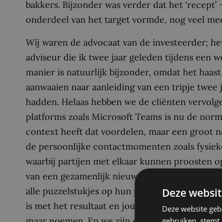
bakkers. Bijzonder was verder dat het ‘recept’ − 
onderdeel van het target vormde, nog veel me
Wij waren de advocaat van de investeerder; het
adviseur die ik twee jaar geleden tijdens een 
manier is natuurlijk bijzonder, omdat het haas
aanwaaien naar aanleiding van een tripje twee 
hadden. Helaas hebben we de cliënten vervolg
platforms zoals Microsoft Teams is nu de norm
context heeft dat voordelen, maar een groot na
de persoonlijke contactmomenten zoals fysiek
waarbij partijen met elkaar kunnen proosten op
van een gezamenlijk nieuw gezamenlijk avontuu
alle puzzelstukjes op hun plaats liggen, de no
Deze websit
is met het resultaat en jouw bijdrage als advis
Deze website geb
maar noemen. En we zijn ervan overtuigd dat w
gebruiken, stemt