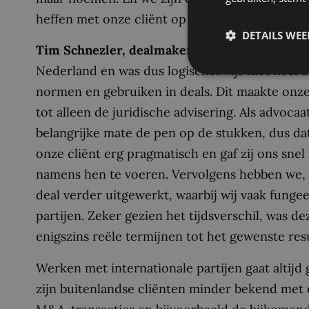
heffen met onze cliënt op deze deal, of dat n
DETAILS WE
Tim Schnezler, dealmaker
voor deBreij:
“Grup
Nederland en was dus logischerwijs niet heel
normen en gebruiken in deals. Dit maakte onze 
tot alleen de juridische advisering. Als advocaa
belangrijke mate de pen op de stukken, dus da
onze cliënt erg pragmatisch en gaf zij ons sn
namens hen te voeren. Vervolgens hebben we,
deal verder uitgewerkt, waarbij wij vaak fungee
partijen. Zeker gezien het tijdsverschil, was d
enigszins reële termijnen tot het gewenste res
Werken met internationale partijen gaat altijd
zijn buitenlandse cliënten minder bekend me