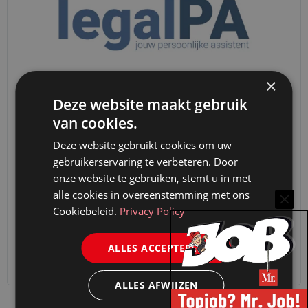
×
Deze website maakt gebruik
LegalPA
van cookies.
LegalPA is dé leverancier van Nederlandse
Deze website gebruikt cookies om uw
juridische AI-software. LegalPA is de énige
gebruikerservaring te verbeteren. Door
onze website te gebruiken, stemt u in met
Nederlandse aanbieder die automatisch alle
alle cookies in overeenstemming met ons
juridische documenten eerst anonimiseert.
Cookiebeleid.
Privacy Policy
Hierdoor voldoet élke…
ALLES ACCEPTEREN
Meer informatie
ALLES AFWIJZEN