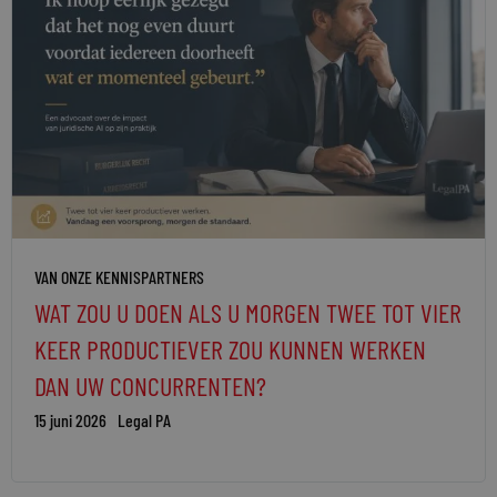
VAN ONZE KENNISPARTNERS
WAT ZOU U DOEN ALS U MORGEN TWEE TOT VIER
KEER PRODUCTIEVER ZOU KUNNEN WERKEN
DAN UW CONCURRENTEN?
15 juni 2026
Legal PA