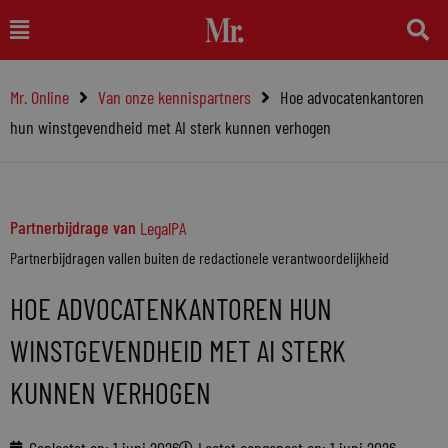
Ga
Main
naar
Menu
de
Mr. Online
Van onze kennispartners
Hoe advocatenkantoren
inhoud
hun winstgevendheid met AI sterk kunnen verhogen
Partnerbijdrage van
LegalPA
Partnerbijdragen vallen buiten de redactionele verantwoordelijkheid
HOE ADVOCATENKANTOREN HUN
WINSTGEVENDHEID MET AI STERK
KUNNEN VERHOGEN