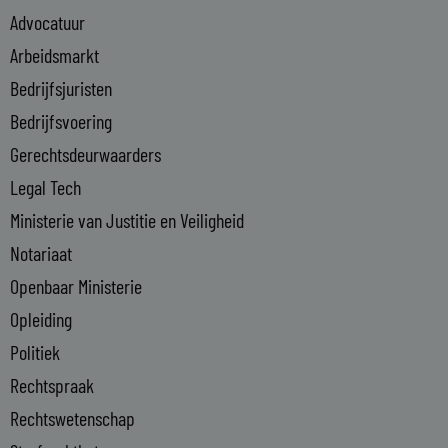
e
Advocatuur
d
i
Arbeidsmarkt
n
Bedrijfsjuristen
-
Bedrijfsvoering
i
n
Gerechtsdeurwaarders
Legal Tech
Ministerie van Justitie en Veiligheid
Notariaat
Openbaar Ministerie
Opleiding
Politiek
Rechtspraak
Rechtswetenschap