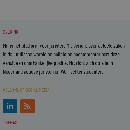
OVER MR.
Mr. is hét platform voor juristen. Mr. bericht over actuele zaken
in de juridische wereld en belicht en becommentarieert deze
vanuit een onafhankelijke positie. Mr. richt zich op alle in
Nederland actieve juristen en WO-rechtenstudenten.
VOLG MR. OP SOCIAL MEDIA
L
R
i
s
n
s
THEMA'S
k