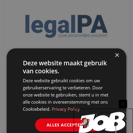
×
Deze website maakt gebruik
LegalPA
van cookies.
LegalPA is dé leverancier van Nederlandse
Deze website gebruikt cookies om uw
juridische AI-software. LegalPA is de énige
gebruikerservaring te verbeteren. Door
Nederlandse aanbieder die automatisch alle
onze website te gebruiken, stemt u in met
alle cookies in overeenstemming met ons
juridische documenten eerst anonimiseert.
Cookiebeleid.
Privacy Policy
Hierdoor voldoet élke…
ALLES ACCEPTEREN
Meer informatie